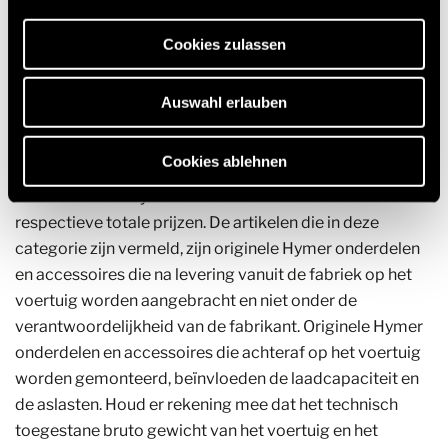
Webseite und die Ermöglichung der Seitennavigation
€ 549,00
RRP*
erforderlich sind.
Cookies zulassen
Auswahl erlauben
* De opgegeven prijzen zijn exclusief montagekosten en
zijn niet-bindende prijsaanbevelingen inclusief de
Cookies ablehnen
momenteel geldige BTW. Prijzen kunnen per land
verschillen. Uw Hymer dealer informeert u over de
respectieve totale prijzen. De artikelen die in deze
categorie zijn vermeld, zijn originele Hymer onderdelen
en accessoires die na levering vanuit de fabriek op het
voertuig worden aangebracht en niet onder de
verantwoordelijkheid van de fabrikant. Originele Hymer
onderdelen en accessoires die achteraf op het voertuig
worden gemonteerd, beïnvloeden de laadcapaciteit en
de aslasten. Houd er rekening mee dat het technisch
toegestane bruto gewicht van het voertuig en het