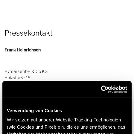
Pressekontakt
Frank Heinrichsen
Hymer GmbH & Co KG
Holzstraße 19
88339 Bad Waldsee
Germany
Tel.:+49 (0) 7524 999-0
Verwendung von Cookies
E-Mail:
presse@hymer.com
Wir setzen auf unserer Website Tracking-Technologien
(wie Cookies und Pixel) ein, die es uns ermöglichen, das