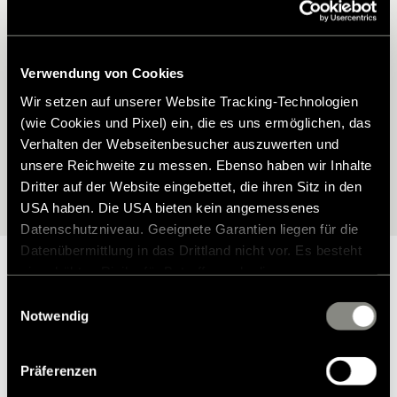
Hymer Modell?
Finden Sie das passende Zubehör für Ihren Hymer – perfekt auf
Verwendung von Cookies
Ihr Modell abgestimmt. Mit unserem Zubehörfinder wählen Sie Ihr
Fahrzeug ganz einfach aus und entdecken anschließend alle
Wir setzen auf unserer Website Tracking-Technologien
verfügbaren Möglichkeiten.
(wie Cookies und Pixel) ein, die es uns ermöglichen, das
Verhalten der Webseitenbesucher auszuwerten und
unsere Reichweite zu messen. Ebenso haben wir Inhalte
Zur Modellauswahl
Dritter auf der Website eingebettet, die ihren Sitz in den
USA haben. Die USA bieten kein angemessenes
Datenschutzniveau. Geeignete Garantien liegen für die
Datenübermittlung in das Drittland nicht vor. Es besteht
ein erhöhtes Risiko für Betroffene, da diesen
möglicherweise keine Rechtsbehelfsmöglichkeiten
Einwilligungsauswahl
zustehen. Eingesetzte Dienstleister können Daten für
Notwendig
Warum Hymer Original Teile &
eigene Zwecke verarbeiten und mit anderen Daten
zusammenführen. Weitere Informationen finden Sie in
Zubehör?
Präferenzen
unserer
Datenschutzerklärung
. Akzeptieren Sie oder