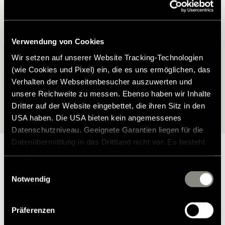
Hymer Modell?
Finden Sie das passende Zubehör für Ihren Hymer – perfekt auf
Verwendung von Cookies
Ihr Modell abgestimmt. Mit unserem Zubehörfinder wählen Sie Ihr
Fahrzeug ganz einfach aus und entdecken anschließend alle
Wir setzen auf unserer Website Tracking-Technologien
verfügbaren Möglichkeiten.
(wie Cookies und Pixel) ein, die es uns ermöglichen, das
Verhalten der Webseitenbesucher auszuwerten und
unsere Reichweite zu messen. Ebenso haben wir Inhalte
Zur Modellauswahl
Dritter auf der Website eingebettet, die ihren Sitz in den
USA haben. Die USA bieten kein angemessenes
Datenschutzniveau. Geeignete Garantien liegen für die
Datenübermittlung in das Drittland nicht vor. Es besteht
ein erhöhtes Risiko für Betroffene, da diesen
möglicherweise keine Rechtsbehelfsmöglichkeiten
Einwilligungsauswahl
zustehen. Eingesetzte Dienstleister können Daten für
Notwendig
Warum Hymer Original Teile &
eigene Zwecke verarbeiten und mit anderen Daten
zusammenführen. Weitere Informationen finden Sie in
Zubehör?
Präferenzen
unserer
Datenschutzerklärung
. Akzeptieren Sie oder