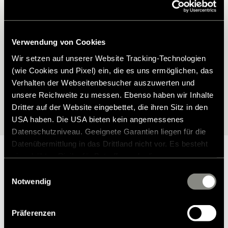
Hymer Modell?
Finden Sie das passende Zubehör für Ihren Hymer – perfekt auf
Verwendung von Cookies
Ihr Modell abgestimmt. Mit unserem Zubehörfinder wählen Sie Ihr
Fahrzeug ganz einfach aus und entdecken anschließend alle
Wir setzen auf unserer Website Tracking-Technologien
verfügbaren Möglichkeiten.
(wie Cookies und Pixel) ein, die es uns ermöglichen, das
Verhalten der Webseitenbesucher auszuwerten und
unsere Reichweite zu messen. Ebenso haben wir Inhalte
Zur Modellauswahl
Dritter auf der Website eingebettet, die ihren Sitz in den
USA haben. Die USA bieten kein angemessenes
Datenschutzniveau. Geeignete Garantien liegen für die
Datenübermittlung in das Drittland nicht vor. Es besteht
ein erhöhtes Risiko für Betroffene, da diesen
möglicherweise keine Rechtsbehelfsmöglichkeiten
Einwilligungsauswahl
zustehen. Eingesetzte Dienstleister können Daten für
Notwendig
Warum Hymer Original Teile &
eigene Zwecke verarbeiten und mit anderen Daten
zusammenführen. Weitere Informationen finden Sie in
Zubehör?
Präferenzen
unserer
Datenschutzerklärung
. Akzeptieren Sie oder