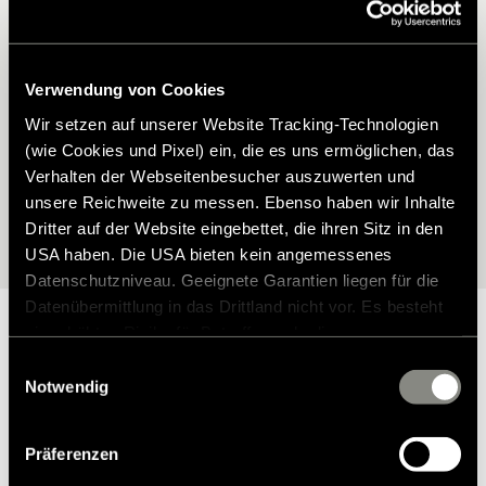
Hymer Modell?
Finden Sie das passende Zubehör für Ihren Hymer – perfekt auf
Verwendung von Cookies
Ihr Modell abgestimmt. Mit unserem Zubehörfinder wählen Sie Ihr
Fahrzeug ganz einfach aus und entdecken anschließend alle
Wir setzen auf unserer Website Tracking-Technologien
verfügbaren Möglichkeiten.
(wie Cookies und Pixel) ein, die es uns ermöglichen, das
Verhalten der Webseitenbesucher auszuwerten und
unsere Reichweite zu messen. Ebenso haben wir Inhalte
Zur Modellauswahl
Dritter auf der Website eingebettet, die ihren Sitz in den
USA haben. Die USA bieten kein angemessenes
Datenschutzniveau. Geeignete Garantien liegen für die
Datenübermittlung in das Drittland nicht vor. Es besteht
ein erhöhtes Risiko für Betroffene, da diesen
möglicherweise keine Rechtsbehelfsmöglichkeiten
Einwilligungsauswahl
zustehen. Eingesetzte Dienstleister können Daten für
Notwendig
Warum Hymer Original Teile &
eigene Zwecke verarbeiten und mit anderen Daten
zusammenführen. Weitere Informationen finden Sie in
Zubehör?
Präferenzen
unserer
Datenschutzerklärung
. Akzeptieren Sie oder