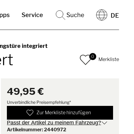
ipps
Service
Suche
DE
ngstüre integriert
rt
0
Merkliste
49,95 €
Unverbindliche Preisempfehlung*
Zur Merkliste hinzufügen
Passt der Artikel zu meinem Fahrzeug?
Artikelnummer: 2440972