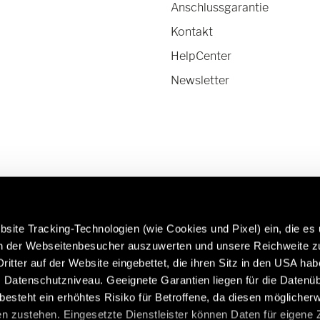
Anschlussgarantie
Kontakt
HelpCenter
Newsletter
site Tracking-Technologien (wie Cookies und Pixel) ein, die es
en der Webseitenbesucher auszuwerten und unsere Reichweite 
ritter auf der Website eingebettet, die ihren Sitz in den USA ha
rfahren Sie mehr über Hymer
Caravans in Premium-Qual
Datenschutzniveau. Geeignete Garantien liegen für die Datenüb
riginalteile & Zubehör:
https://www.eriba.com/de
s besteht ein erhöhtes Risiko für Betroffene, da diesen möglicher
de/de/modelle/original-teile-
n zustehen. Eingesetzte Dienstleister können Daten für eigene
und-zubehoer