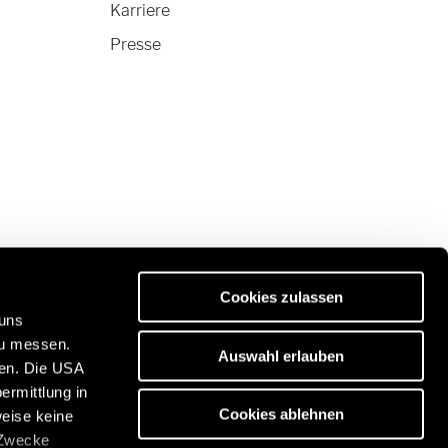
Karriere
Presse
Cookies zulassen
 uns
zu messen.
Auswahl erlauben
ben. Die USA
ität:
Entdecken Sie unser Reiseportal:
ermittlung in
/de
https://www.freeontour.com/de
Cookies ablehnen
weise keine
 Zwecke