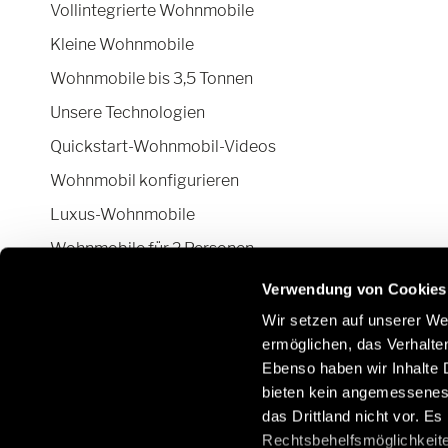
Vollintegrierte Wohnmobile
Kleine Wohnmobile
Wohnmobile bis 3,5 Tonnen
Unsere Technologien
Quickstart-Wohnmobil-Videos
Wohnmobil konfigurieren
Luxus-Wohnmobile
Wohnmobile für 2 Personen
Camper Van-Aufstelldach
Verwendung von Cookies
Wir setzen auf unserer Web
ermöglichen, das Verhalt
Ebenso haben wir Inhalte D
Bleiben Sie mit uns über soziale Netzwerke in
E
bieten kein angemessenes 
Kontakt:
O
das Drittland nicht vor. E
/
Rechtsbehelfsmöglichkeite