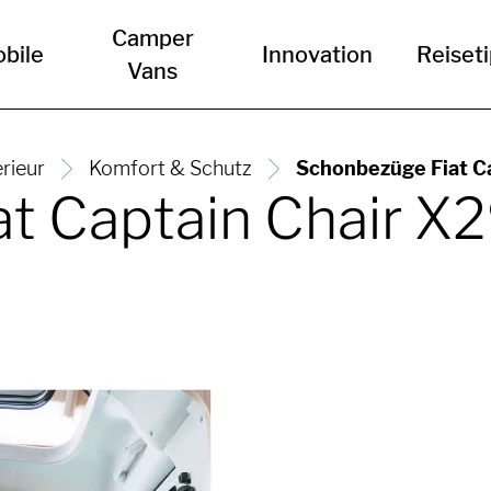
Camper
bile
Innovation
Reiset
Vans
erieur
Komfort & Schutz
Schonbezüge Fiat Ca
t Captain Chair X2