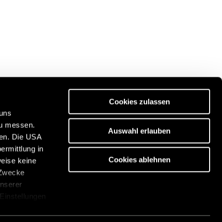
Cookies zulassen
 uns
zu messen.
Auswahl erlauben
ben. Die USA
ität:
Entdecken Sie unser Reiseportal:
ermittlung in
/de
https://www.freeontour.com/de
Cookies ablehnen
weise keine
 Zwecke
unserer
 Einstellungen
cken. Die
über die