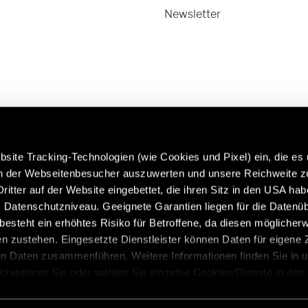
Newsletter
site Tracking-Technologien (wie Cookies und Pixel) ein, die es
en der Webseitenbesucher auszuwerten und unsere Reichweite 
ritter auf der Website eingebettet, die ihren Sitz in den USA ha
rfahren Sie mehr über Hymer
Caravans in Premium-Qual
Datenschutzniveau. Geeignete Garantien liegen für die Datenüb
riginalteile & Zubehör:
https://www.eriba.com/de
s besteht ein erhöhtes Risiko für Betroffene, da diesen möglicher
de/de/modelle/original-teile-
n zustehen. Eingesetzte Dienstleister können Daten für eigene
und-zubehoer
en Daten zusammenführen. Weitere Informationen finden Sie in 
Akzeptieren Sie oder wählen Sie einzelne Cookies/Dienste in den
 Einwilligung zur Verarbeitung Ihrer Daten zu den genannten Zwe
, für den Besuch der Website nicht erforderlich und kann jederzeit 