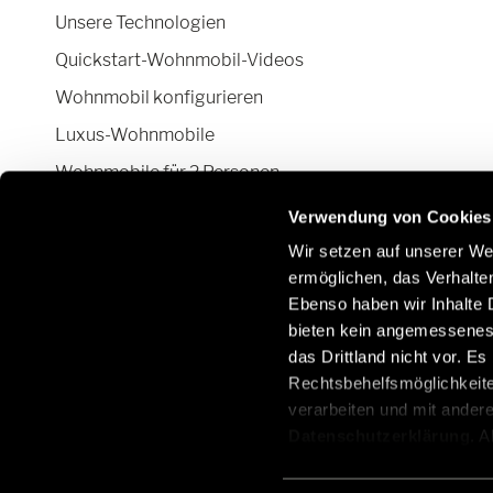
Unsere Technologien
Quickstart-Wohnmobil-Videos
Wohnmobil konfigurieren
Luxus-Wohnmobile
Wohnmobile für 2 Personen
Camper Van-Aufstelldach
Verwendung von Cookies
Wir setzen auf unserer Web
ermöglichen, das Verhalt
Ebenso haben wir Inhalte D
Bleiben Sie mit uns über soziale Netzwerke in
E
bieten kein angemessenes 
Kontakt:
O
das Drittland nicht vor. E
/
Rechtsbehelfsmöglichkeite
verarbeiten und mit ander
Datenschutzerklärung
. 
aus, erteilen Sie uns Ihre
Einwilligung ist freiwillig