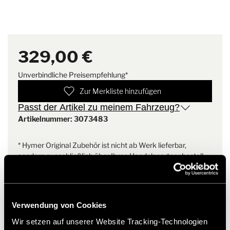
Gewicht
0.3 kg
Unser
Help Center
bietet Ihnen umfassende Antworten rund um
Batterie entnommen wird).
unser Hymer Original Zubehör.
Im Lieferumfang sind alle benötigten Anschlusskabel an den
Batterieblock bereits enthalten.
329,00 €
Unverbindliche Preisempfehlung*
Zur Merkliste hinzufügen
Passt der Artikel zu meinem Fahrzeug?
Artikelnummer: 3073483
* Hymer Original Zubehör ist nicht ab Werk lieferbar,
sondern ausschließlich über Ihren Handelspartner bestell-
und nachrüstbar. Abbildungen teilweise vorbehaltlich
Änderungen.
Verwendung von Cookies
Wir setzen auf unserer Website Tracking-Technologien