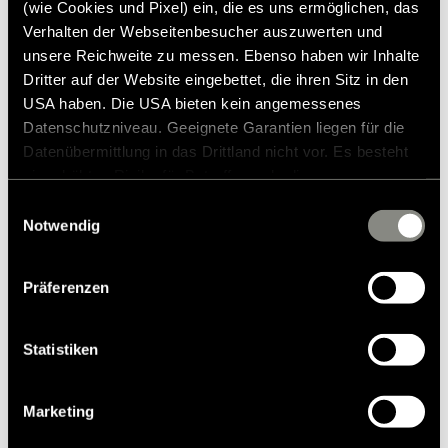
(wie Cookies und Pixel) ein, die es uns ermöglichen, das
Verhalten der Webseitenbesucher auszuwerten und
unsere Reichweite zu messen. Ebenso haben wir Inhalte
Dritter auf der Website eingebettet, die ihren Sitz in den
USA haben. Die USA bieten kein angemessenes
Datenschutzniveau. Geeignete Garantien liegen für die
Datenübermittlung in das Drittland nicht vor. Es besteht
Modelle & Technologien
ein erhöhtes Risiko für Betroffene, da diesen
Wohnmobile
möglicherweise keine Rechtsbehelfsmöglichkeiten
Einwilligungsauswahl
Mercedes Wohnmobile
zustehen. Eingesetzte Dienstleister können Daten für
Notwendig
Camper Vans bzw. Kastenwagen
eigene Zwecke verarbeiten und mit anderen Daten
zusammenführen. Weitere Informationen finden Sie in
Teilintegrierte Wohnmobile
Präferenzen
unserer
Datenschutzerklärung
. Akzeptieren Sie oder
Vollintegrierte Wohnmobile
wählen Sie einzelne Cookies/Dienste in den
Kleine Wohnmobile
Einstellungen aus, erteilen Sie uns Ihre Einwilligung zur
Statistiken
Verarbeitung Ihrer Daten zu den genannten Zwecken. Die
Wohnmobile bis 3,5 Tonnen
Einwilligung ist freiwillig, für den Besuch der Website
Unsere Technologien
Marketing
nicht erforderlich und kann jederzeit über die
Quickstart-Wohnmobil-Videos
Einstellungen widerrufen werden. Klicken Sie auf