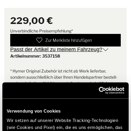
Der Wechsel von der serienmäßigen Faltverdunkelung auf die
Aluminium-Lamellen erfolgt schnell und unkompliziert – lediglich
Gewicht
2.9 kg
der Rahmen muss ausgetauscht werden. Eine stilvolle und
229,00 €
funktionale Lösung für mehr Komfort in Ihrem Fahrzeug.
Unverbindliche Preisempfehlung*
Zur Merkliste hinzufügen
Passt der Artikel zu meinem Fahrzeug?
Artikelnummer: 3537158
* Hymer Original Zubehör ist nicht ab Werk lieferbar,
sondern ausschließlich über Ihren Handelspartner bestell-
und nachrüstbar. Abbildungen teilweise vorbehaltlich
Änderungen.
Verwendung von Cookies
Wir setzen auf unserer Website Tracking-Technologien
(wie Cookies und Pixel) ein, die es uns ermöglichen, das