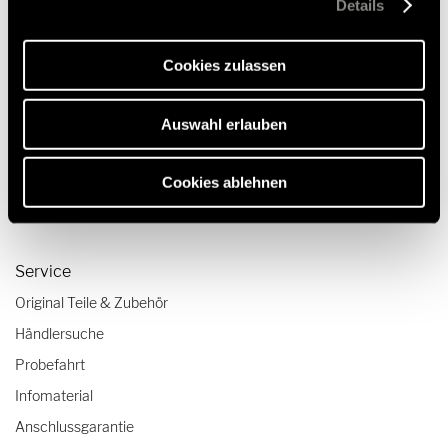
Details
Webseite und die Ermöglichung der Seitennavigation
Camper Van-Aufstelldach
erforderlich sind.
Cookies zulassen
Reisen & Erleben
Reiseberichte
Auswahl erlauben
Reisetipps
Wohnmobil-Checklisten
Cookies ablehnen
Fahrtrainings
Service
Original Teile & Zubehör
Händlersuche
Probefahrt
Infomaterial
Anschlussgarantie