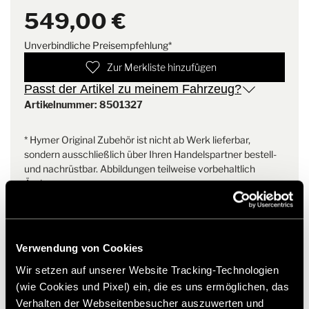
Sonderausstattungs-Code
83525
549,00 €
Dieses Set beinhaltet die Kederschienen rechts und links sowie
Lieferumfang
1x Kederschiene rechts, 1x
die Abdeckkappen.
Unverbindliche Preisempfehlung*
Kederschiene links, 1x Set
Zur Merkliste hinzufügen
Abdeckkappen
Passt der Artikel zu meinem Fahrzeug?
Artikelnummer: 8501327
Gewicht
4.2 kg
* Hymer Original Zubehör ist nicht ab Werk lieferbar,
sondern ausschließlich über Ihren Handelspartner bestell-
und nachrüstbar. Abbildungen teilweise vorbehaltlich
Änderungen.
Verwendung von Cookies
Wir setzen auf unserer Website Tracking-Technologien
(wie Cookies und Pixel) ein, die es uns ermöglichen, das
Verhalten der Webseitenbesucher auszuwerten und