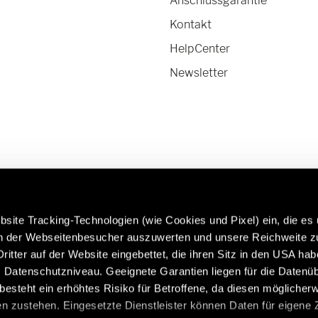
Anschlussgarantie
Kontakt
HelpCenter
Newsletter
site Tracking-Technologien (wie Cookies und Pixel) ein, die es
en der Webseitenbesucher auszuwerten und unsere Reichweite 
ritter auf der Website eingebettet, die ihren Sitz in den USA ha
rfahren Sie mehr über Hymer
Caravans in Premium-Qual
Datenschutzniveau. Geeignete Garantien liegen für die Datenüb
riginalteile & Zubehör:
https://www.eriba.com/de
s besteht ein erhöhtes Risiko für Betroffene, da diesen möglicher
de/de/modelle/original-teile-
n zustehen. Eingesetzte Dienstleister können Daten für eigene
und-zubehoer