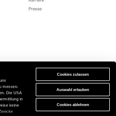
Karriere
Presse
Cookies zulassen
 uns
zu messen.
Auswahl erlauben
ben. Die USA
ität:
Entdecken Sie unser Reiseportal:
ermittlung in
/de
https://www.freeontour.com/de
Cookies ablehnen
weise keine
 Zwecke