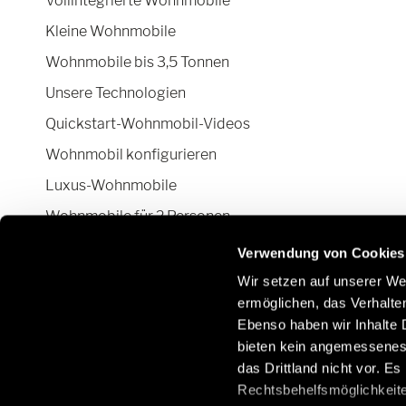
Vollintegrierte Wohnmobile
Kleine Wohnmobile
Wohnmobile bis 3,5 Tonnen
Unsere Technologien
Quickstart-Wohnmobil-Videos
Wohnmobil konfigurieren
Luxus-Wohnmobile
Wohnmobile für 2 Personen
Camper Van-Aufstelldach
Verwendung von Cookies
Wir setzen auf unserer Web
ermöglichen, das Verhalt
Ebenso haben wir Inhalte D
Bleiben Sie mit uns über soziale Netzwerke in
E
bieten kein angemessenes 
Kontakt:
O
das Drittland nicht vor. E
/
Rechtsbehelfsmöglichkeite