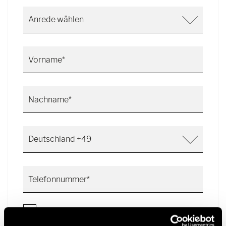
Ablage für Smartphones inkl. wireless charging Funktion und
367
Ladestandsanzeige 16" Stahlfelgen (schwarz) mit
Stollenbereifung (All-Terrain) Stoßfänger und
Mehr anzeigen
Kühlergrillrahmen in Wagenfarbe lackiert Metallic
Schlafplätze
Tenoritgrau Allradantrieb permanent inkl. Heckleuchten in
2
LED-Technik Automatikgetriebe 9G-TRONIC inkl. Hold-
Funktion (x19 CDI) Kühlergrill Chrom LED-High-
Performance-Scheinwerfer Motor-/Unterfahrschutz
Nebelscheinwerfer mit Abbiegelicht Werkzeug-Set
Mehr anzeigen
(Klappspaten, Axt) im Heckstauraum
Anhängerkupplung - Kugelkopf fest (max. 2,8 t)
Gewichtsvariante 4.100 kg
Lederkombination Lund
Aufstelldach in Wagenfarbe (Maxi-Doppelbett mit
Schlafkomfortsystem)
Ausstellfenster im Heck in Fahrtrichtung links inkl.
Verdunkelungsrollo und Mückenschutz
ISOFIX - Kindersitzbefestigung für Wohnraumsitzbank
Solaranlage 2 x 95 Watt mit Solarladeregler (MPPT) und
Anzeige
Ich bin damit einverstanden, dass die
5G-WLAN-Router mit Außenantenne und Dual-SIM-Slot
Hymer GmbH & Co. KG meine Daten