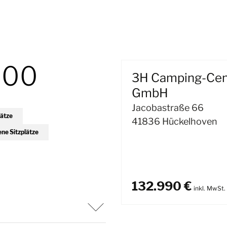
600
3H Camping-Cen
GmbH
Jacobastraße 66
lätze
41836 Hückelhoven
ene Sitzplätze
132.990 €
inkl. MwSt.