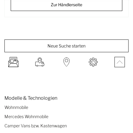
Zur Händlerseite
Die auf diesem digitalen Marktplatz veröffentlichten Angaben zu
den Fahrzeugen, einschließlich Informationen zu den technischen
Daten und Sonderausstattung, stammen ausschließlich von den
jeweiligen Handelspartnern. Hymer GmbH & Co. KG übernimmt
keine Gewähr für die Richtigkeit, Vollständigkeit oder Aktualität
dieser Angaben.
Neue Suche starten
Für die inhaltliche Richtigkeit und die Qualität der bereitgestellten
Informationen sind allein die inserierenden Handelspartner
verantwortlich. Hymer GmbH & Co. KG stellt lediglich die
Plattform für die Veröffentlichung der Inserate zur Verfügung und
haftet nicht für etwaige Fehler, Auslassungen oder
Unstimmigkeiten in den Angaben.
Modelle & Technologien
Wohnmobile
Mercedes Wohnmobile
Camper Vans bzw. Kastenwagen