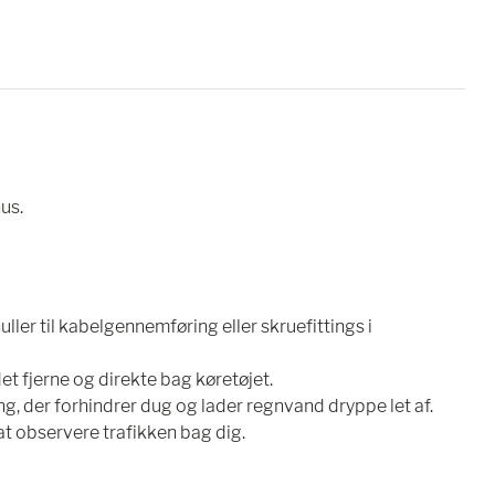
us.
ller til kabelgennemføring eller skruefittings i
det fjerne og direkte bag køretøjet.
g, der forhindrer dug og lader regnvand dryppe let af.
t observere trafikken bag dig.