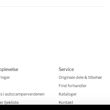
oplevelse
Service
ringer
Originale dele & tilbehør
Find forhandler
ds i autocamperverdenen
Kataloger
 tjekliste
Kontakt