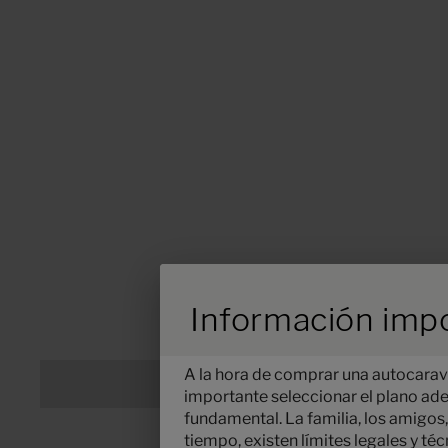
Durch Scrolling w
Información impo
A la hora de comprar una autocarav
importante seleccionar el plano ad
fundamental. La familia, los amigos,
tiempo, existen límites legales y t