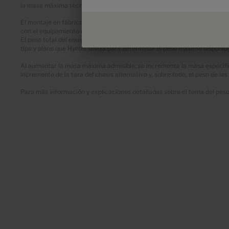
la masa máxima técnicamente admisible del vehículo ni la masa máxima
El montaje en fábrica del equipamiento opcional aumenta la masa real de
con el equipamiento estándar del modelo o plano correspondiente.
El peso total del equipamiento opcional seleccionado no puede superar l
tipo y plano que Hymer utiliza para determinar el peso máximo disponib
Al aumentar la masa máxima admisible, se incrementa la masa especificad
incremento de la tara del chasis alternativo y, sobre todo, el peso de l
Para más información y explicaciones detalladas sobre el tema del peso y