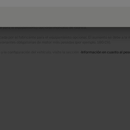
 técnicamente admisible sobre el eje.
l vehículo y reduce la masa útil. El peso adicional indicado para los paquetes
a masa especificada por el fabricante para el equipamiento opcional en los dat
le para el equipamiento opcional montado de fábrica.
a por el fabricante para el equipamiento opcional. El aumento se debe a la mayo
as variantes obligatorias de motor más pesadas (por ejemplo, 180 CV).
 la configuración del vehículo, visite la sección «
Información en cuanto al pes