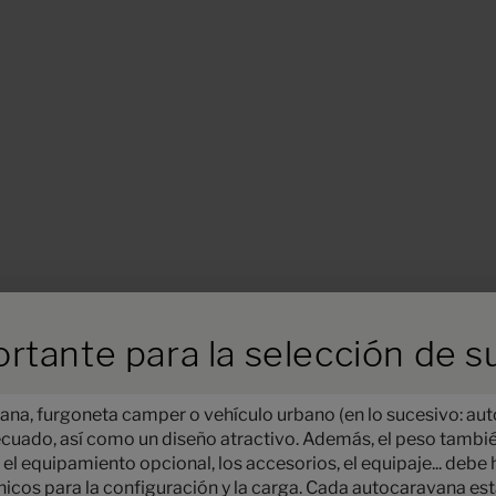
ird der Button zum Akzeptieren
rtante para la selección de 
Paso 1 / 10
ana, furgoneta camper o vehículo urbano (en lo sucesivo: au
Distribución
ecuado, así como un diseño atractivo. Además, el peso tamb
 el equipamiento opcional, los accesorios, el equipaje... deb
écnicos para la configuración y la carga. Cada autocaravana e