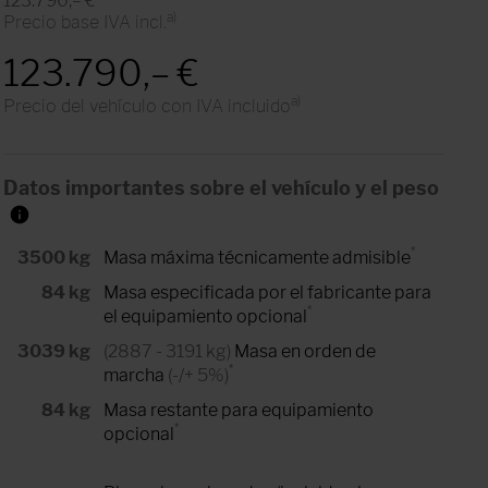
123.790,– €
a)
Precio base IVA incl.
123.790,– €
a)
Precio del vehículo con IVA incluido
Datos importantes sobre el vehículo y el peso
*
3500 kg
Masa máxima técnicamente admisible
84 kg
Masa especificada por el fabricante para
*
el equipamiento opcional
3039 kg
(2887 - 3191 kg)
Masa en orden de
*
marcha
(-/+ 5%)
84 kg
Masa restante para equipamiento
*
opcional