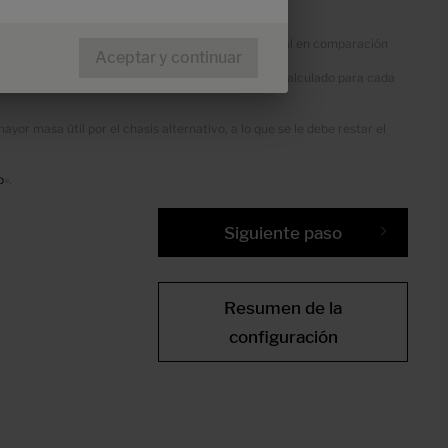
 y el equipamiento opcional muestra el peso adicional en comparación
Aceptar y continuar
os generales de los modelos. Se trata de un valor calculado para cada
r masa útil por el chasis alternativo, a lo que se le debe restar el
o
».
Siguiente paso
Resumen de la
configuración