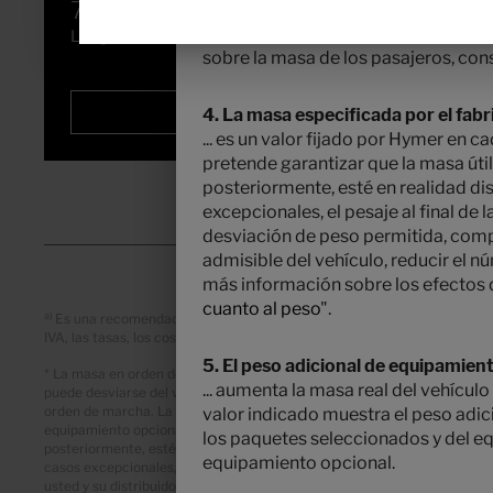
7,19 m
3500 kg
... es determinado por el fabricant
denominada masa de los pasajeros. P
Longitud
Masa máxima técnicamente admisible
*
sobre la masa de los pasajeros, cons
Seleccionado
4. La masa especificada por el fabr
... es un valor fijado por Hymer en
pretende garantizar que la masa útil
posteriormente, esté en realidad di
excepcionales, el pesaje al final de l
desviación de peso permitida, com
admisible del vehículo, reducir el n
más información sobre los efectos de
cuanto al peso
".
a)
Es una recomendación de precios no vinculantes en EURO, basada en los
IVA, las tasas, los costes de transporte y los aranceles de importación. 
5. El peso adicional de equipamient
* La masa en orden de marcha indicada hace referencia un valor estánd
... aumenta la masa real del vehícu
puede desviarse del valor indicado anteriormente. Se admiten y permit
orden de marcha. La masa especificada por el fabricante para el equipa
valor indicado muestra el peso adic
equipamiento opcional montado de fábrica. La limitación del equipamient
los paquetes seleccionados y del eq
posteriormente, esté en realidad disponible en la capacidad de carga de 
equipamiento opcional.
casos excepcionales, el pesaje indica que la posibilidad de carga real 
usted y su distribuidor si debemos, por ejemplo, aumentar la masa máxim