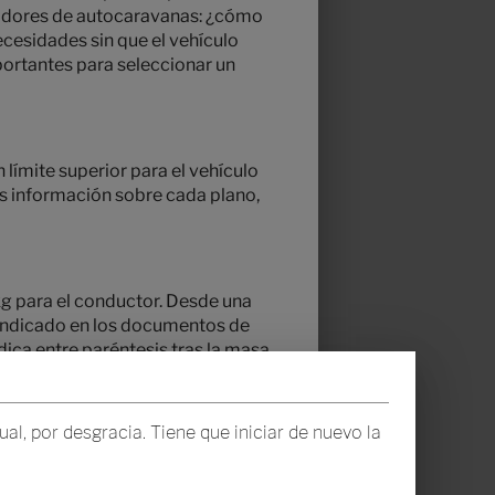
pradores de autocaravanas: ¿cómo
cesidades sin que el vehículo
portantes para seleccionar un
 límite superior para el vehículo
ás información sobre cada plano,
 kg para el conductor. Desde una
 indicado en los documentos de
ica entre paréntesis tras la masa
e peso, Hymer pesa cada vehículo al
nformación en cuanto al peso
" para
l, por desgracia. Tiene que iniciar de nuevo la