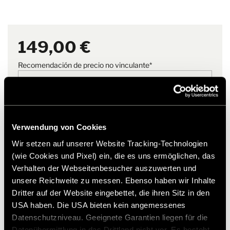
variante mostrada.
Clase B PL MY 2018
los accesorios originales de Hymer.
Nota
Envase sostenible gracias a la
149,00 €
funda reutilizable con práctico
cierre de cremallera
Recomendación de precio no vinculante*
Añadir a la lista de deseos
Verwendung von Cookies
¿El artículo se adapta a mi vehículo?
Wir setzen auf unserer Website Tracking-Technologien
Número de artículo: 2305332
(wie Cookies und Pixel) ein, die es uns ermöglichen, das
Verhalten der Webseitenbesucher auszuwerten und
* Los accesorios originales de Hymer no están disponibles
unsere Reichweite zu messen. Ebenso haben wir Inhalte
de fábrica, sino que solo pueden pedirse y adaptarse a
Dritter auf der Website eingebettet, die ihren Sitz in den
través de su socio comercial. Las imágenes están sujetas a
USA haben. Die USA bieten kein angemessenes
cambios.
Datenschutzniveau. Geeignete Garantien liegen für die
Datenübermittlung in das Drittland nicht vor. Es besteht