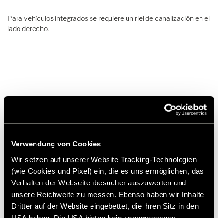
Para vehículos integrados se requiere un riel de canalización en el
lado derecho.
142,00 €
Verwendung von Cookies
Recomendación de precio no vinculante*
Wir setzen auf unserer Website Tracking-Technologien
Añadir a la lista de deseos
(wie Cookies und Pixel) ein, die es uns ermöglichen, das
¿El artículo se adapta a mi vehículo?
Verhalten der Webseitenbesucher auszuwerten und
Número de artículo: 2328932
unsere Reichweite zu messen. Ebenso haben wir Inhalte
Dritter auf der Website eingebettet, die ihren Sitz in den
* Los accesorios originales de Hymer no están disponibles
USA haben. Die USA bieten kein angemessenes