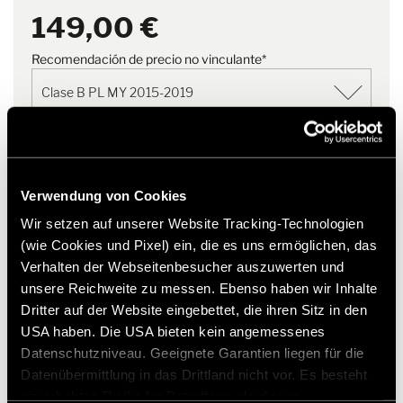
funda reutilizable con práctico
149,00 €
cierre de cremallera
Recomendación de precio no vinculante*
Añadir a la lista de deseos
¿El artículo se adapta a mi vehículo?
Verwendung von Cookies
Número de artículo: 2509361
Wir setzen auf unserer Website Tracking-Technologien
(wie Cookies und Pixel) ein, die es uns ermöglichen, das
* Los accesorios originales de Hymer no están disponibles
Verhalten der Webseitenbesucher auszuwerten und
de fábrica, sino que solo pueden pedirse y adaptarse a
través de su socio comercial. Las imágenes están sujetas a
unsere Reichweite zu messen. Ebenso haben wir Inhalte
cambios.
Dritter auf der Website eingebettet, die ihren Sitz in den
USA haben. Die USA bieten kein angemessenes
Datenschutzniveau. Geeignete Garantien liegen für die
Datenübermittlung in das Drittland nicht vor. Es besteht
ein erhöhtes Risiko für Betroffene, da diesen