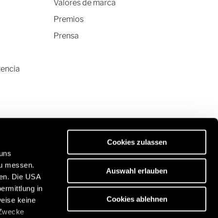
Valores de marca
Premios
Prensa
tencia
Cookies zulassen
 uns
zu messen.
Auswahl erlauben
ben. Die USA
ermittlung in
vanas de primera calidad:
Cookies ablehnen
weise keine
s://www.eriba.com/de/en
 Zwecke