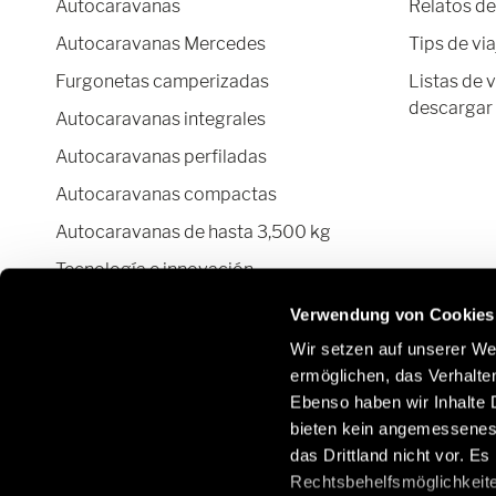
Autocaravanas
Relatos de
Autocaravanas Mercedes
Tips de via
Furgonetas camperizadas
Listas de 
descargar
Autocaravanas integrales
Autocaravanas perfiladas
Autocaravanas compactas
Autocaravanas de hasta 3,500 kg
Tecnología e innovación
Configurador autocaravanas y
Verwendung von Cookies
furgonetas camper
Wir setzen auf unserer Web
ermöglichen, das Verhalt
Ebenso haben wir Inhalte D
bieten kein angemessenes 
Manténgase en contacto con nosotros en redes
das Drittland nicht vor. E
sociales:
Rechtsbehelfsmöglichkeite