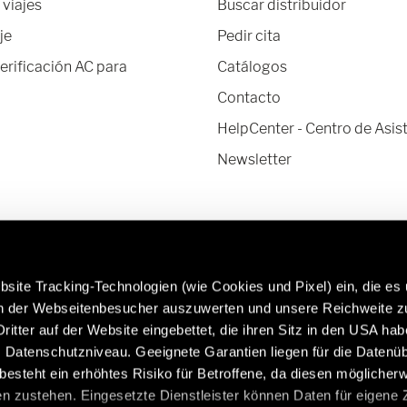
 viajes
Buscar distribuidor
je
Pedir cita
verificación AC para
Catálogos
Contacto
HelpCenter - Centro de Asis
Newsletter
site Tracking-Technologien (wie Cookies und Pixel) ein, die es
en der Webseitenbesucher auszuwerten und unsere Reichweite 
ritter auf der Website eingebettet, die ihren Sitz in den USA ha
Datenschutzniveau. Geeignete Garantien liegen für die Datenüb
Más información sobre los recambios y
Cara
s besteht ein erhöhtes Risiko für Betroffene, da diesen möglicher
accesorios originales de Hymer:
http
n zustehen. Eingesetzte Dienstleister können Daten für eigene
/es/es/servicio/accesorios-originales