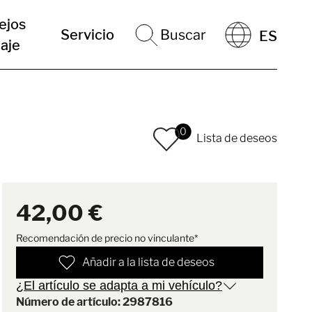
ejos
Servicio
Buscar
ES
iaje
0
Lista de deseos
42,00 €
Recomendación de precio no vinculante*
Añadir a la lista de deseos
¿El artículo se adapta a mi vehículo?
Número de artículo: 2987816