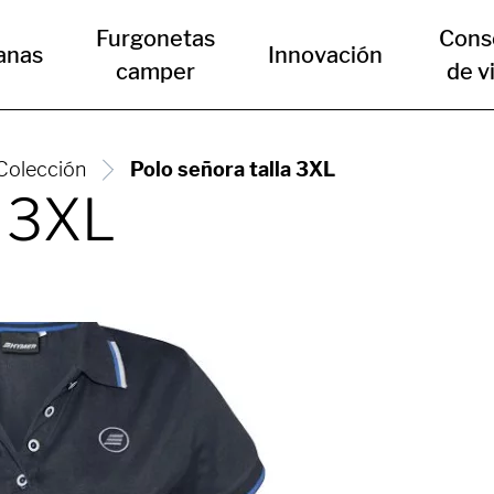
Furgonetas
Cons
anas
Innovación
camper
de v
Colección
Polo señora talla 3XL
a 3XL