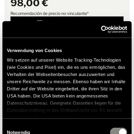
98,00 €
justas y que ahorran recursos.
Look melange a la moda
Diseño HYMER: colores HYMER, logotipo HYMER en el
Recomendación de precio no vinculante*
pecho, tirador de cremallera HYMER, etiqueta de bandera
HYMER
Añadir a la lista de deseos
Fácil de cuidar
¿El artículo se adapta a mi vehículo?
Respetuoso con el medio ambiente y de producción justa
Número de artículo: 3051287
Sin costuras laterales
Verwendung von Cookies
* Los accesorios originales de Hymer no están disponibles
Wir setzen auf unserer Website Tracking-Technologien
de fábrica, sino que solo pueden pedirse y adaptarse a
través de su socio comercial. Las imágenes están sujetas a
(wie Cookies und Pixel) ein, die es uns ermöglichen, das
cambios.
Verhalten der Webseitenbesucher auszuwerten und
unsere Reichweite zu messen. Ebenso haben wir Inhalte
Dritter auf der Website eingebettet, die ihren Sitz in den
USA haben. Die USA bieten kein angemessenes
Datenschutzniveau. Geeignete Garantien liegen für die
Datenübermittlung in das Drittland nicht vor. Es besteht
ein erhöhtes Risiko für Betroffene, da diesen
möglicherweise keine Rechtsbehelfsmöglichkeiten
Einwilligungsauswahl
zustehen. Eingesetzte Dienstleister können Daten für
Notwendig