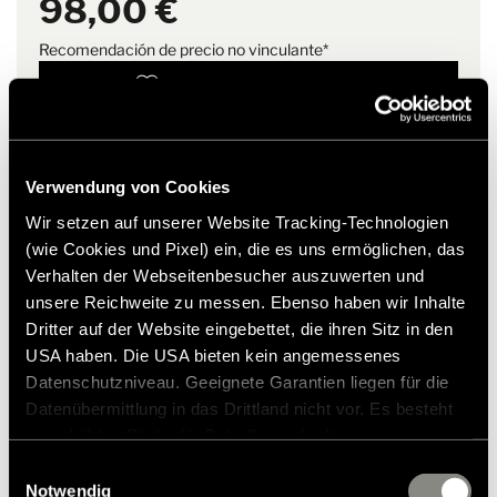
98,00 €
justas y que ahorran recursos.
Look melange a la moda
Diseño HYMER: colores HYMER, logotipo HYMER en el
Recomendación de precio no vinculante*
pecho, tirador de cremallera HYMER, etiqueta de bandera
HYMER
Añadir a la lista de deseos
Fácil de cuidar
¿El artículo se adapta a mi vehículo?
Respetuoso con el medio ambiente y de producción justa
Número de artículo: 3051491
Sin costuras laterales
Verwendung von Cookies
* Los accesorios originales de Hymer no están disponibles
Wir setzen auf unserer Website Tracking-Technologien
de fábrica, sino que solo pueden pedirse y adaptarse a
través de su socio comercial. Las imágenes están sujetas a
(wie Cookies und Pixel) ein, die es uns ermöglichen, das
cambios.
Verhalten der Webseitenbesucher auszuwerten und
unsere Reichweite zu messen. Ebenso haben wir Inhalte
Dritter auf der Website eingebettet, die ihren Sitz in den
USA haben. Die USA bieten kein angemessenes
Datenschutzniveau. Geeignete Garantien liegen für die
Datenübermittlung in das Drittland nicht vor. Es besteht
ein erhöhtes Risiko für Betroffene, da diesen
möglicherweise keine Rechtsbehelfsmöglichkeiten
Einwilligungsauswahl
zustehen. Eingesetzte Dienstleister können Daten für
Notwendig