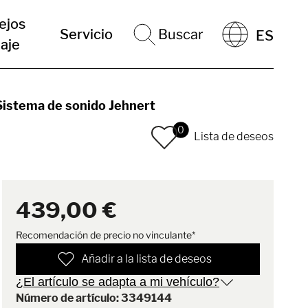
ejos
Servicio
Buscar
ES
iaje
Sistema de sonido Jehnert
0
Lista de deseos
439,00 €
Recomendación de precio no vinculante*
Añadir a la lista de deseos
¿El artículo se adapta a mi vehículo?
Número de artículo: 3349144