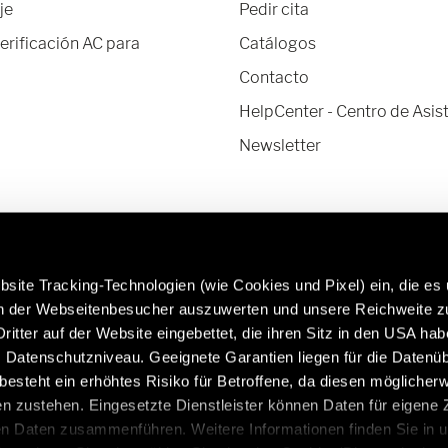
je
Pedir cita
verificación AC para
Catálogos
Contacto
HelpCenter - Centro de Asis
Newsletter
site Tracking-Technologien (wie Cookies und Pixel) ein, die es
en der Webseitenbesucher auszuwerten und unsere Reichweite 
ritter auf der Website eingebettet, die ihren Sitz in den USA ha
Datenschutzniveau. Geeignete Garantien liegen für die Datenüb
Más información sobre los recambios y
Cara
s besteht ein erhöhtes Risiko für Betroffene, da diesen möglicher
accesorios originales de Hymer:
http
n zustehen. Eingesetzte Dienstleister können Daten für eigene
/es/es/servicio/accesorios-originales
en Daten zusammenführen. Weitere Informationen finden Sie in 