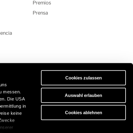
Premios
Prensa
tencia
Cookies zulassen
 uns
zu messen.
Auswahl erlauben
ben. Die USA
ermittlung in
vanas de primera calidad:
Cookies ablehnen
weise keine
s://www.eriba.com/de/en
 Zwecke
unserer