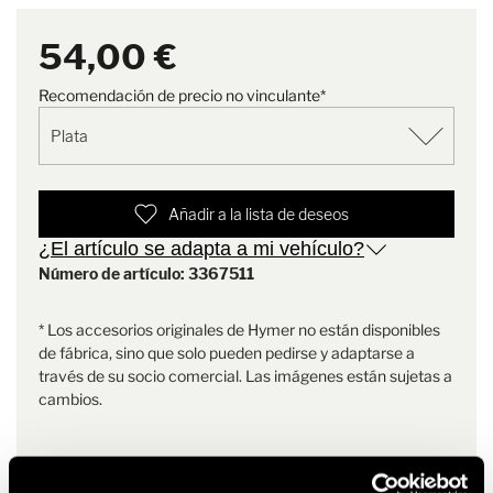
Color
Plata
54,00 €
Alcance de la entrega
2x sensor de marcha atrás
Recomendación de precio no vinculante*
Nota
Siempre se necesitan 4
sensores (es decir, 2 paquetes)
Añadir a la lista de deseos
¿El artículo se adapta a mi vehículo?
Número de artículo: 3367511
* Los accesorios originales de Hymer no están disponibles
de fábrica, sino que solo pueden pedirse y adaptarse a
través de su socio comercial. Las imágenes están sujetas a
cambios.