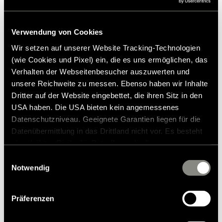
Verwendung von Cookies
Productos similares
Wir setzen auf unserer Website Tracking-Technologien
(wie Cookies und Pixel) ein, die es uns ermöglichen, das
Verhalten der Webseitenbesucher auszuwerten und
unsere Reichweite zu messen. Ebenso haben wir Inhalte
Dritter auf der Website eingebettet, die ihren Sitz in den
USA haben. Die USA bieten kein angemessenes
Datenschutzniveau. Geeignete Garantien liegen für die
Datenübermittlung in das Drittland nicht vor. Es besteht
ein erhöhtes Risiko für Betroffene, da diesen
möglicherweise keine Rechtsbehelfsmöglichkeiten
Einwilligungsauswahl
zustehen. Eingesetzte Dienstleister können Daten für
Notwendig
eigene Zwecke verarbeiten und mit anderen Daten
zusammenführen. Weitere Informationen finden Sie in
Präferenzen
unserer
Datenschutzerklärung
. Akzeptieren Sie oder
wählen Sie einzelne Cookies/Dienste in den