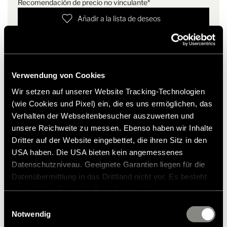
Recomendación de precio no vinculante*
Añadir a la lista de deseos
¿El artículo se adapta a mi vehículo?
Número de artículo: 3449103
* Los accesorios originales de Hymer no están disponibles
Verwendung von Cookies
de fábrica, sino que solo pueden pedirse y adaptarse a
Wir setzen auf unserer Website Tracking-Technologien
través de su socio comercial. Las imágenes están sujetas a
(wie Cookies und Pixel) ein, die es uns ermöglichen, das
cambios.
Verhalten der Webseitenbesucher auszuwerten und
unsere Reichweite zu messen. Ebenso haben wir Inhalte
Dritter auf der Website eingebettet, die ihren Sitz in den
USA haben. Die USA bieten kein angemessenes
Datenschutzniveau. Geeignete Garantien liegen für die
Datenübermittlung in das Drittland nicht vor. Es besteht
ein erhöhtes Risiko für Betroffene, da diesen
möglicherweise keine Rechtsbehelfsmöglichkeiten
Einwilligungsauswahl
zustehen. Eingesetzte Dienstleister können Daten für
Notwendig
eigene Zwecke verarbeiten und mit anderen Daten