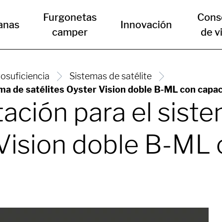
Furgonetas
Cons
anas
Innovación
camper
de v
osuficiencia
Sistemas de satélite
tema de satélites Oyster Vision doble B-ML con cap
tación para el sist
 Vision doble B-ML