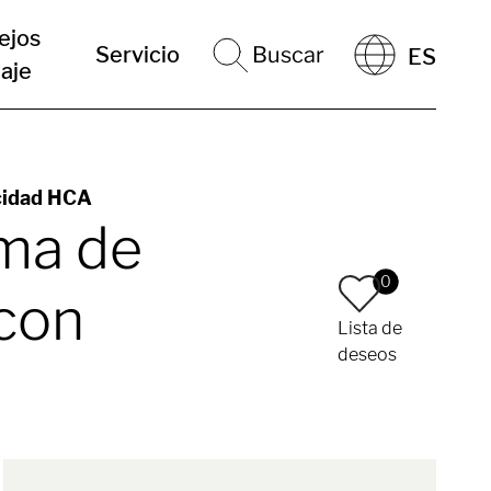
ejos
Servicio
Buscar
ES
iaje
acidad HCA
ema de
0
 con
Lista de
deseos