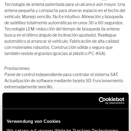
Tecnología de antena patentada para un alcance aún mayor. Una
antena pequeña y compacta para ahorrar espacio en el techo del
vehículo. Manejo sencillo, fácil e intuitivo. Alineación y búsqueda
de satélites totalmente automáticas en unos 30 a 60 segundos.
Tecnología LEM: reducción del tiempo de búsqueda (la antena
busca en el último ángulo de inclinación ajustado). Repliegue
automático al arrancar el vehículo. Fabricación de alta calidad
con materiales robustos. Construcción sólida y segura que
también resiste el granizo (gracias al plástico PC-ASA).
Prestaciones:
Panel de control independiente para controlar el sistema SAT.
Actualización de software mediante tarjeta SD. Funcionamiento
extremadamente sencillo.
Verwendung von Cookies
Wir setzen auf unserer Website Tracking-Technologien