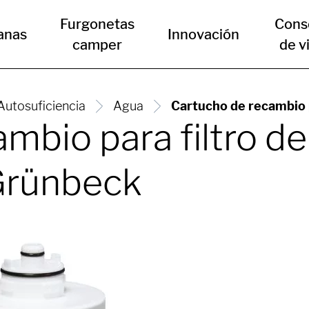
Furgonetas
Cons
anas
Innovación
camper
de v
Autosuficiencia
Agua
Cartucho de recambio p
mbio para filtro d
 Grünbeck