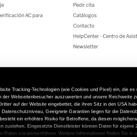
je
Pedir cita
verificación AC para
Catálogos
Contacto
HelpCenter - Centro de Asis
Newsletter
site Tracking-Technologien (wie Cookies und Pixel) ein, die es
en der Webseitenbesucher auszuwerten und unsere Reichweite 
ritter auf der Website eingebettet, die ihren Sitz in den USA ha
Datenschutzniveau. Geeignete Garantien liegen für die Datenüb
Más información sobre los recambios y
Cara
s besteht ein erhöhtes Risiko für Betroffene, da diesen möglicher
accesorios originales de Hymer:
http
n zustehen. Eingesetzte Dienstleister können Daten für eigene
/es/es/servicio/accesorios-originales
en Daten zusammenführen. Weitere Informationen finden Sie in 