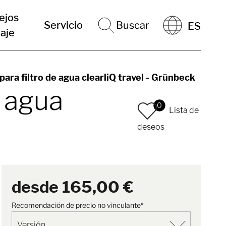
ejos
Servicio
Buscar
ES
iaje
ara filtro de agua clearliQ travel - Grünbeck
e agua
0
Lista de
deseos
desde
165,00 €
Recomendación de precio no vinculante*