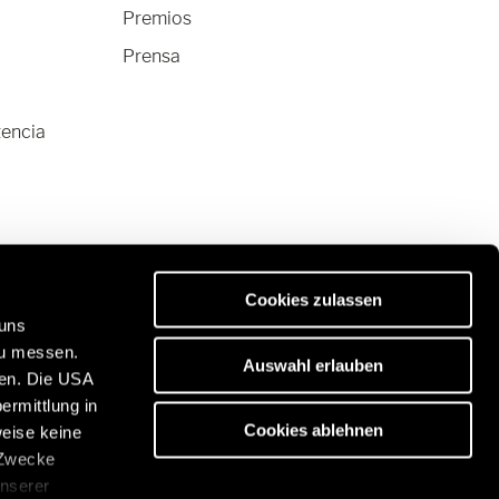
Premios
Prensa
tencia
Cookies zulassen
 uns
zu messen.
Auswahl erlauben
ben. Die USA
ermittlung in
vanas de primera calidad:
Cookies ablehnen
weise keine
s://www.eriba.com/de/en
 Zwecke
unserer