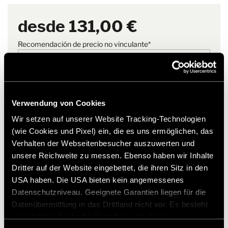
Además, la alfombra está asegurada contra deslizamientos, ya
desde
131,00 €
que se inserta en las fijaciones originales de Mercedes.
Recomendación de precio no vinculante*
La alfombra de cabina mostrada en la foto sirve sólo como
ejemplo. La forma y el diseño reales pueden diferir de la variante
mostrada.
Añadir a la lista de deseos
Verwendung von Cookies
¿El artículo se adapta a mi vehículo?
Wir setzen auf unserer Website Tracking-Technologien
* Los accesorios originales de Hymer no están disponibles
(wie Cookies und Pixel) ein, die es uns ermöglichen, das
de fábrica, sino que solo pueden pedirse y adaptarse a
Verhalten der Webseitenbesucher auszuwerten und
través de su socio comercial. Las imágenes están sujetas a
unsere Reichweite zu messen. Ebenso haben wir Inhalte
cambios.
Dritter auf der Website eingebettet, die ihren Sitz in den
USA haben. Die USA bieten kein angemessenes
Datenschutzniveau. Geeignete Garantien liegen für die
Datenübermittlung in das Drittland nicht vor. Es besteht
ein erhöhtes Risiko für Betroffene, da diesen