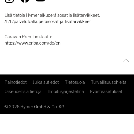
Lisä tietoja Hymer alkuperäisosat ja lisätarvikkeet:
/fi/fi/palvelut/alkuperaisosat-ja-lisatarvikkeet
Caravan Premium-laatu:
https://www.eriba.com/de/en
Painotiedot
Julkaisutiedot
Tietosuoja
Turvallisuusohjeita
Oikeudellisia tietoja
Ilmoitusjärjestelmä
Evästeasetukset
© 2026 Hymer GmbH & Co. KG