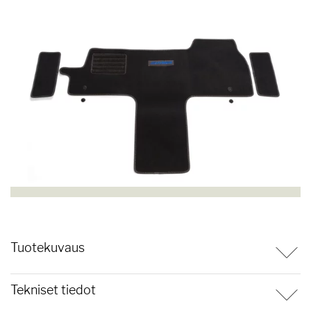
Tuotekuvaus
Tekniset tiedot
Ohjaamomatto on ihanteellinen ratkaisu ajoneuvosi sisätilojen
suojaamiseen lialta ja kulumiselta. Räätälöidyn istuvuutensa