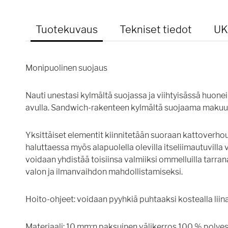
Tuotekuvaus
Tekniset tiedot
UK
Monipuolinen suojaus
Nauti unestasi kylmältä suojassa ja viihtyisässä huo
avulla. Sandwich-rakenteen kylmältä suojaama makuuk
Yksittäiset elementit kiinnitetään suoraan kattoverho
haluttaessa myös alapuolella olevilla itseliimautuvilla 
voidaan yhdistää toisiinsa valmiiksi ommelluilla tarra
valon ja ilmanvaihdon mahdollistamiseksi.
Hoito-ohjeet: voidaan pyyhkiä puhtaaksi kostealla liina
Materiaali: 10 mm:n paksuinen välikerros 100 % polyes