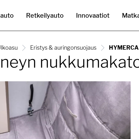
uauto
Retkeilyauto
Innovaatiot
Matka
lkoasu
Eristys & auringonsuojaus
HYMERCAR 
eyn nukkumakaton