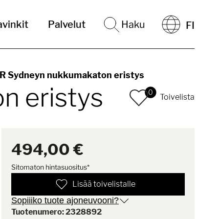
vinkit
Palvelut
Haku
FI
Sydneyn nukkumakaton eristys
 eristys
0
Toivelista
494,00 €
Sitomaton hintasuositus*
Lisää toivelistalle
Sopiiiko tuote ajoneuvooni?
Tuotenumero: 2328892