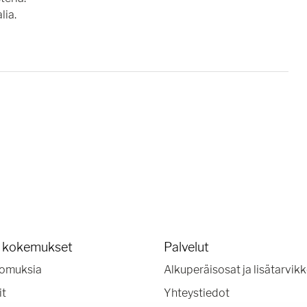
lia.
a kokemukset
Palvelut
omuksia
Alkuperäisosat ja lisätarvik
it
Yhteystiedot