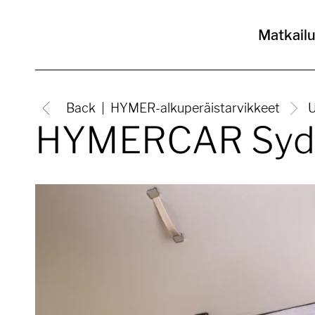
Matkail
Back
HYMER-alkuperäistarvikkeet
U
HYMERCAR Sydn