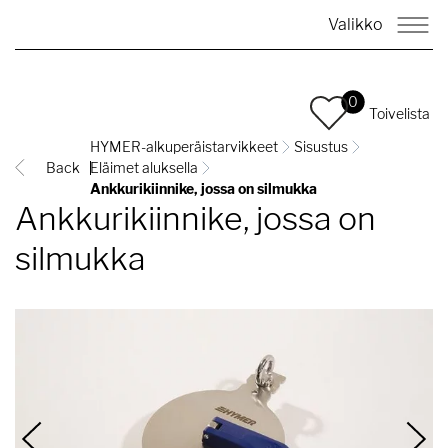
Valikko
0
Toivelista
HYMER-alkuperäistarvikkeet
Sisustus
Back
Eläimet aluksella
Ankkurikiinnike, jossa on silmukka
Ankkurikiinnike, jossa on
silmukka