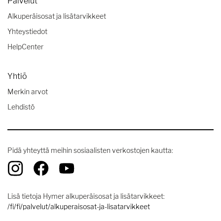
Palvelut
Alkuperäisosat ja lisätarvikkeet
Yhteystiedot
HelpCenter
Yhtiö
Merkin arvot
Lehdistö
Pidä yhteyttä meihin sosiaalisten verkostojen kautta:
Lisä tietoja Hymer alkuperäisosat ja lisätarvikkeet:
/fi/fi/palvelut/alkuperaisosat-ja-lisatarvikkeet