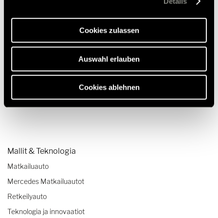
Details
Webseite und die Ermöglichung der Seitennavigation
erforderlich sind.
Istuinsuojus Fiat Captain Chair X290,
Cookies zulassen
2015-2020, beige, beige
Auswahl erlauben
379,00 €
RRP*
Cookies ablehnen
Mallit & Teknologia
Matkailuauto
Mercedes Matkailuautot
Retkeilyauto
Teknologia ja innovaatiot