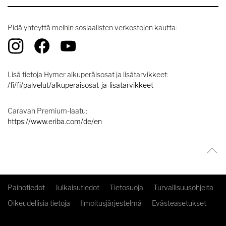
Pidä yhteyttä meihin sosiaalisten verkostojen kautta:
Lisä tietoja Hymer alkuperäisosat ja lisätarvikkeet:
/fi/fi/palvelut/alkuperaisosat-ja-lisatarvikkeet
Caravan Premium-laatu:
https://www.eriba.com/de/en
Painotiedot
Julkaisutiedot
Tietosuoja
Turvallisuusohjeita
Oikeudellisia tietoja
Ilmoitusjärjestelmä
Evästeasetukset