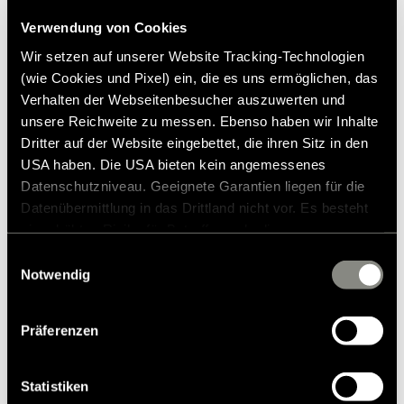
149,00 €
kestävistä materiaaleista,
lisäävät liikkumisvapautta.
resursseja säästävillä
Verwendung von Cookies
Esimuotoiltu hiha
Sitomaton hintasuositus*
prosesseilla ja
Huppu, hihansuut ja helma reunustettu Lycra-teipillä.
Wir setzen auf unserer Website Tracking-Technologien
oikeudenmukaisissa
Kiinnitettävä huppu
(wie Cookies und Pixel) ein, die es uns ermöglichen, das
työoloissa.
Verhalten der Webseitenbesucher auszuwerten und
unsere Reichweite zu messen. Ebenso haben wir Inhalte
Lisää toivelistalle
Dritter auf der Website eingebettet, die ihren Sitz in den
USA haben. Die USA bieten kein angemessenes
Sopiiiko tuote ajoneuvooni?
Datenschutzniveau. Geeignete Garantien liegen für die
Tuotenumero: 3051742
Datenübermittlung in das Drittland nicht vor. Es besteht
ein erhöhtes Risiko für Betroffene, da diesen
* Hymer-alkuperäisiä lisävarusteita ei ole saatavana
möglicherweise keine Rechtsbehelfsmöglichkeiten
tehtaalta, vaan ne voidaan tilata ja asentaa vain
Einwilligungsauswahl
jälleenmyyjäsi kautta. Kuvia voidaan muuttaa.
zustehen. Eingesetzte Dienstleister können Daten für
Notwendig
eigene Zwecke verarbeiten und mit anderen Daten
zusammenführen. Weitere Informationen finden Sie in
Präferenzen
unserer
Datenschutzerklärung
. Akzeptieren Sie oder
wählen Sie einzelne Cookies/Dienste in den
Einstellungen aus, erteilen Sie uns Ihre Einwilligung zur
Statistiken
Verarbeitung Ihrer Daten zu den genannten Zwecken. Die