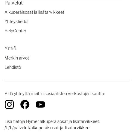
Palvelut
Alkuperäisosat ja lisätarvikkeet
Yhteystiedot
HelpCenter
Yhtiö
Merkin arvot
Lehdistö
Pidä yhteyttä meihin sosiaalisten verkostojen kautta:
Lisä tietoja Hymer alkuperäisosat ja lisätarvikkeet:
/fi/fi/palvelut/alkuperaisosat-ja-lisatarvikkeet