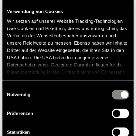
Verwendung von Cookies
Wir setzen auf unserer Website Tracking-Technologien
1.230,00 €
(wie Cookies und Pixel) ein, die es uns ermöglichen, das
Verhalten der Webseitenbesucher auszuwerten und
Sitomaton hintasuositus*
unsere Reichweite zu messen. Ebenso haben wir Inhalte
Dritter auf der Website eingebettet, die ihren Sitz in den
Lisää toivelistalle
USA haben. Die USA bieten kein angemessenes
Sopiiiko tuote ajoneuvooni?
Datenschutzniveau. Geeignete Garantien liegen für die
Tuotenumero: 3177468
Datenübermittlung in das Drittland nicht vor. Es besteht
ein erhöhtes Risiko für Betroffene, da diesen
* Hymer-alkuperäisiä lisävarusteita ei ole saatavana
möglicherweise keine Rechtsbehelfsmöglichkeiten
Einwilligungsauswahl
tehtaalta, vaan ne voidaan tilata ja asentaa vain
zustehen. Eingesetzte Dienstleister können Daten für
Notwendig
jälleenmyyjäsi kautta. Kuvia voidaan muuttaa.
eigene Zwecke verarbeiten und mit anderen Daten
zusammenführen. Weitere Informationen finden Sie in
Präferenzen
unserer
Datenschutzerklärung
. Akzeptieren Sie oder
wählen Sie einzelne Cookies/Dienste in den
Einstellungen aus, erteilen Sie uns Ihre Einwilligung zur
Statistiken