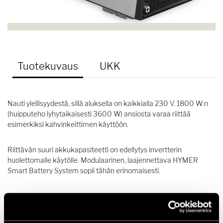
Tuotekuvaus
UKK
Nauti ylellisyydestä, sillä aluksella on kaikkialla 230 V. 1800 W:n
(huipputeho lyhytaikaisesti 3600 W) ansiosta varaa riittää
esimerkiksi kahvinkeittimen käyttöön.
Riittävän suuri akkukapasiteetti on edellytys invertterin
huolettomalle käytölle. Modulaarinen, laajennettava HYMER
Smart Battery System sopii tähän erinomaisesti.