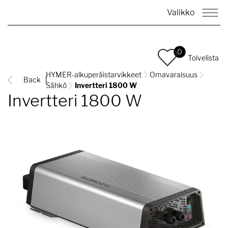
Valikko
0
Toivelista
HYMER-alkuperäistarvikkeet
Omavaraisuus
Back
Sähkö
Invertteri 1800 W
Invertteri 1800 W