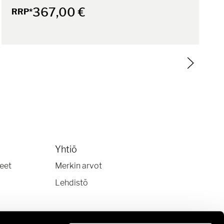
367,00 €
RRP*
Yhtiö
keet
Merkin arvot
Lehdistö