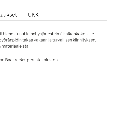
taukset
UKK
ti hienostunut kiinnitysjärjestelmä kaikenkokoisille
pyöränpidin takaa vakaan ja turvallisen kiinnityksen.
 materiaaleista.
man Backrack+-perustakalustoa.