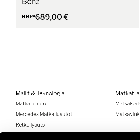
Benz
689,00 €
RRP*
Mallit & Teknologia
Matkat j
Matkailuauto
Matkakert
Mercedes Matkailuautot
Matkavink
Retkeilyauto
Teknologia ja innovaatiot