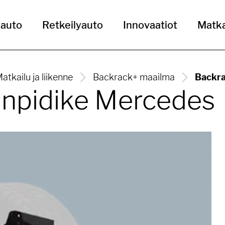
uauto
Retkeilyauto
Innovaatiot
Matka
atkailu ja liikenne
Backrack+ maailma
Backra
änpidike Mercedes