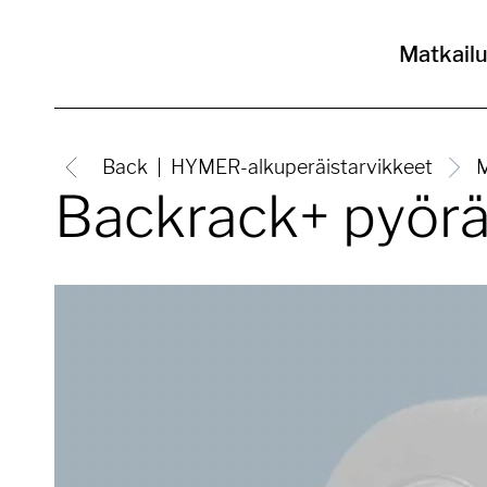
Matkail
Back
HYMER-alkuperäistarvikkeet
M
Backrack+ pyör