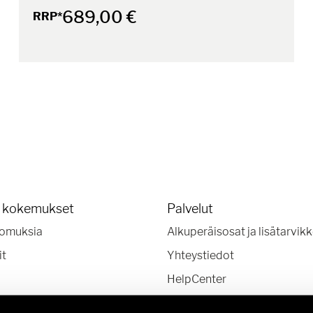
689,00 €
RRP*
a kokemukset
Palvelut
omuksia
Alkuperäisosat ja lisätarvik
it
Yhteystiedot
HelpCenter