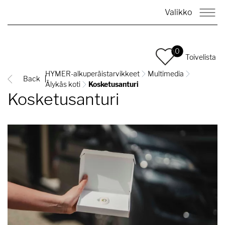
Valikko
0
Toivelista
HYMER-alkuperäistarvikkeet
Multimedia
Back
Älykäs koti
Kosketusanturi
Kosketusanturi