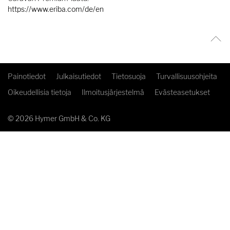
https://www.eriba.com/de/en
Painotiedot
Julkaisutiedot
Tietosuoja
Turvallisuusohjeita
Oikeudellisia tietoja
Ilmoitusjärjestelmä
Evästeasetukset
© 2026 Hymer GmbH & Co. KG