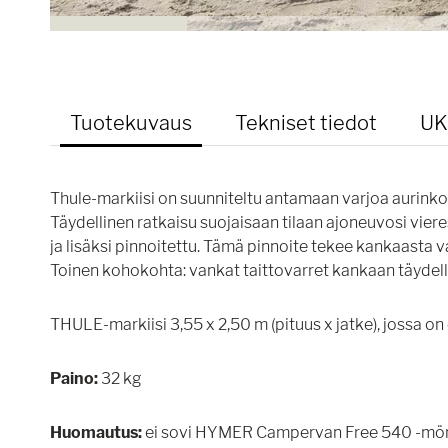
Tuotekuvaus
Tekniset tiedot
UK
Thule-markiisi on suunniteltu antamaan varjoa aurinko
Täydellinen ratkaisu suojaisaan tilaan ajoneuvosi vi
ja lisäksi pinnoitettu. Tämä pinnoite tekee kankaasta
Toinen kohokohta: vankat taittovarret kankaan täydelli
THULE-markiisi 3,55 x 2,50 m (pituus x jatke), jossa on
Paino:
32 kg
Huomautus:
ei sovi HYMER Campervan Free 540 -mön