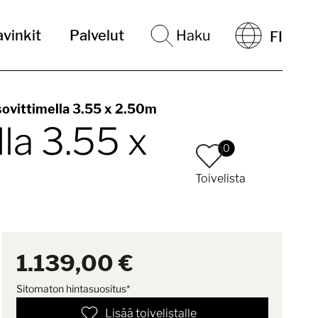
vinkit
Palvelut
Haku
FI
sovittimella 3.55 x 2.50m
lla 3.55 x
0
Toivelista
1.139,00 €
Sitomaton hintasuositus*
Lisää toivelistalle