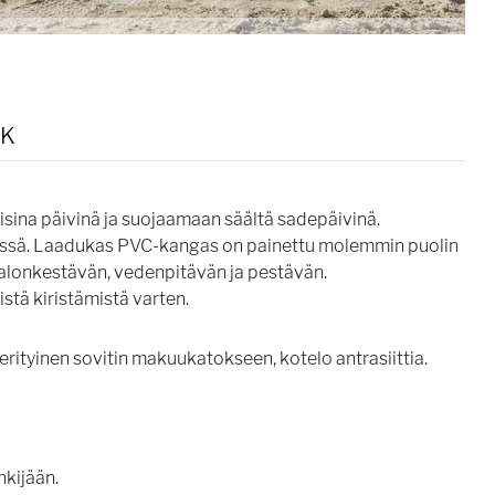
K
isina päivinä ja suojaamaan säältä sadepäivinä.
eressä. Laadukas PVC-kangas on painettu molemmin puolin
 valonkestävän, vedenpitävän ja pestävän.
stä kiristämistä varten.
 erityinen sovitin makuukatokseen, kotelo antrasiittia.
kijään.