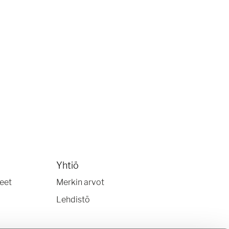
Yhtiö
keet
Merkin arvot
Lehdistö