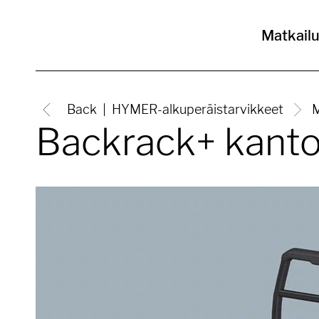
Matkail
Back
HYMER-alkuperäistarvikkeet
M
Backrack+ kanto