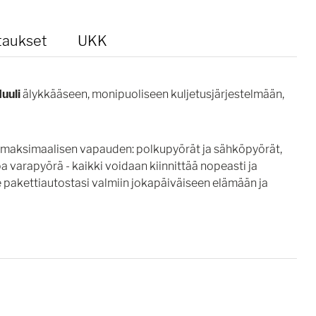
taukset
UKK
uuli
älykkääseen, monipuoliseen kuljetusjärjestelmään,
le maksimaalisen vapauden: polkupyörät ja sähköpyörät,
opa varapyörä - kaikki voidaan kiinnittää nopeasti ja
 pakettiautostasi valmiin jokapäiväiseen elämään ja