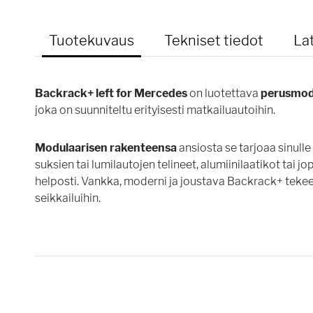
Tuotekuvaus
Tekniset tiedot
La
Backrack+ left for Mercedes
on luotettava
perusmod
joka on suunniteltu erityisesti matkailuautoihin.
Modulaarisen rakenteensa
ansiosta se tarjoaa sinul
suksien tai lumilautojen telineet, alumiinilaatikot tai j
helposti. Vankka, moderni ja joustava Backrack+ tekee
seikkailuihin.