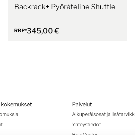
Backrack+ Pyöräteline Shuttle
345,00 €
RRP*
a kokemukset
Palvelut
omuksia
Alkuperäisosat ja lisätarvik
it
Yhteystiedot
HelpCenter