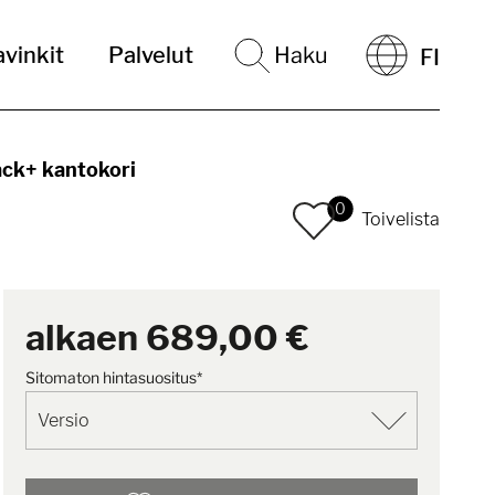
vinkit
Palvelut
Haku
FI
ck+ kantokori
0
Toivelista
alkaen
689,00 €
Sitomaton hintasuositus*