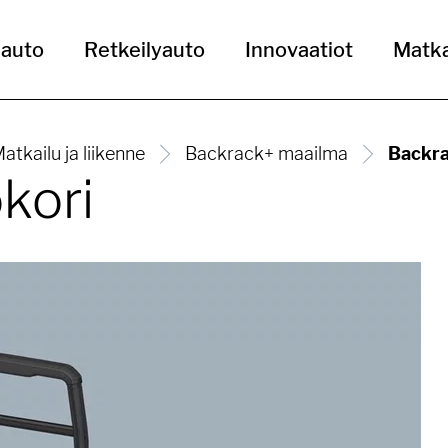
uauto
Retkeilyauto
Innovaatiot
Matka
atkailu ja liikenne
Backrack+ maailma
Backra
kori