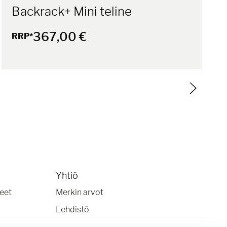
Backrack+ Mini teline
367,00 €
RRP*
Yhtiö
keet
Merkin arvot
Lehdistö