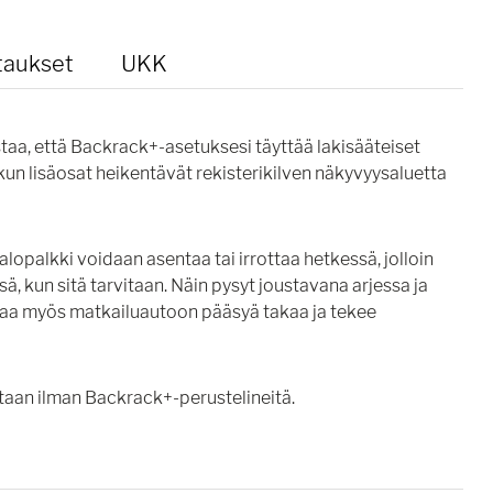
taukset
UKK
taa, että Backrack+-asetuksesi täyttää lakisääteiset
 kun lisäosat heikentävät rekisterikilven näkyvyysaluetta
opalkki voidaan asentaa tai irrottaa hetkessä, jolloin
, kun sitä tarvitaan. Näin pysyt joustavana arjessa ja
aa myös matkailuautoon pääsyä takaa ja tekee
aan ilman Backrack+-perustelineitä.