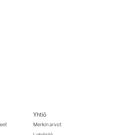
Yhtiö
keet
Merkin arvot
Lehdistö