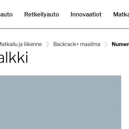
uauto
Retkeilyauto
Innovaatiot
Matka
atkailu ja liikenne
Backrack+ maailma
Numero
lkki