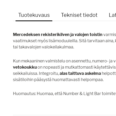
Tuotekuvaus
Tekniset tiedot
La
Mercedeksen rekisterikilven ja valojen toistin
varmis
vaatimukset myös lisämoduuleilla. Sitä tarvitaan aina,
tai takavalojen valokeilakulmaa.
Kun mekaaninen valmistelu on asennettu, numero- ja val
vetokoukku
on nopeasti ja mutkattomasti käytettävissä
seikkailuissa. Integroitu,
alas taittuva askelma
helpott
sisätiloihin pääsystä huomattavasti helpompaa.
Huomautus: Huomaa, että Number & Light Bar toimitet