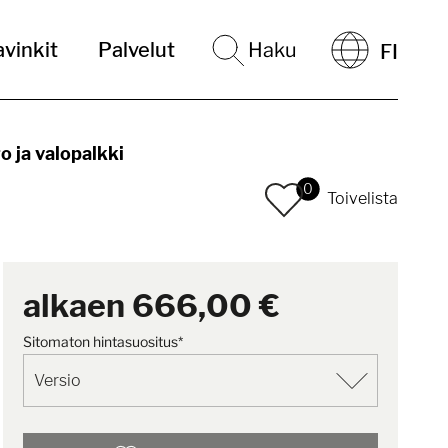
vinkit
Palvelut
Haku
FI
 ja valopalkki
0
Toivelista
alkaen
666,00 €
Sitomaton hintasuositus*