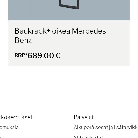
Backrack+ oikea Mercedes
Benz
689,00 €
RRP*
a kokemukset
Palvelut
omuksia
Alkuperäisosat ja lisätarvik
it
Yhteystiedot