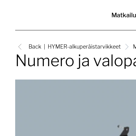
Matkail
Back
HYMER-alkuperäistarvikkeet
M
Numero ja valopa