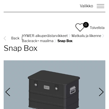
Valikko
0
Toivelista
HYMER-alkuperäistarvikkeet
Matkailu ja liikenne
Back
Backrack+ maailma
Snap Box
Snap Box