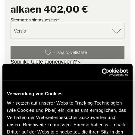
suojassa.
PDF | 6,6 MB
alkaen
402,00 €
Material
Aluminium
Huomautus: Huomaa, että Snap Box Black toimitetaan ilman
Sitomaton hintasuositus*
Lataa
Pituus
581 mm
Backrack+ -alustakantoteloa.
Leveys
390 mm
Lisää toivelistalle
Korkeus
394 mm
Sopiiiko tuote ajoneuvooni?
* Hymer-alkuperäisiä lisävarusteita ei ole saatavana
tehtaalta, vaan ne voidaan tilata ja asentaa vain
jälleenmyyjäsi kautta. Kuvia voidaan muuttaa.
Verwendung von Cookies
Wir setzen auf unserer Website Tracking-Technologien
(wie Cookies und Pixel) ein, die es uns ermöglichen, das
Verhalten der Webseitenbesucher auszuwerten und
unsere Reichweite zu messen. Ebenso haben wir Inhalte
Dritter auf der Website eingebettet, die ihren Sitz in den
Samankaltaiset tuotteet