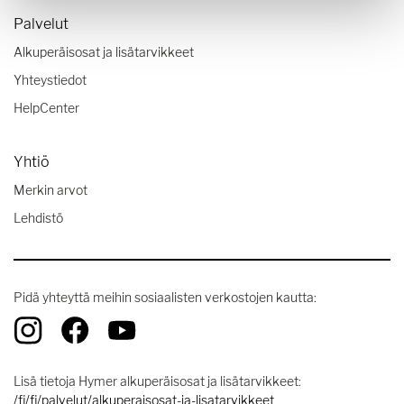
Palvelut
Alkuperäisosat ja lisätarvikkeet
Yhteystiedot
HelpCenter
Yhtiö
Merkin arvot
Lehdistö
Pidä yhteyttä meihin sosiaalisten verkostojen kautta:
Lisä tietoja Hymer alkuperäisosat ja lisätarvikkeet:
/fi/fi/palvelut/alkuperaisosat-ja-lisatarvikkeet