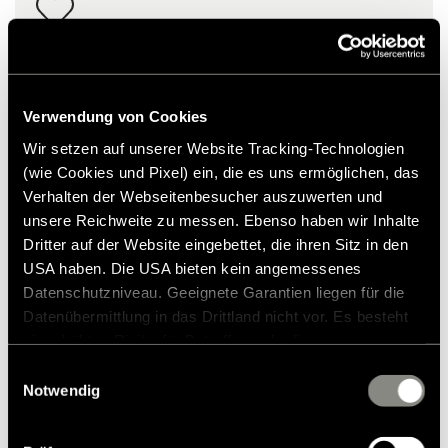
Verwendung von Cookies
Wir setzen auf unserer Website Tracking-Technologien
(wie Cookies und Pixel) ein, die es uns ermöglichen, das
Verhalten der Webseitenbesucher auszuwerten und
unsere Reichweite zu messen. Ebenso haben wir Inhalte
Dritter auf der Website eingebettet, die ihren Sitz in den
USA haben. Die USA bieten kein angemessenes
Datenschutzniveau. Geeignete Garantien liegen für die
Datenübermittlung in das Drittland nicht vor. Es besteht
Jälkiasennussarja lisälaturi B-MC/B-ML
ein erhöhtes Risiko für Betroffene, da diesen
akulle S
möglicherweise keine Rechtsbehelfsmöglichkeiten
Einwilligungsauswahl
zustehen. Eingesetzte Dienstleister können Daten für
Notwendig
356,00 €
RRP*
eigene Zwecke verarbeiten und mit anderen Daten
zusammenführen. Weitere Informationen finden Sie in