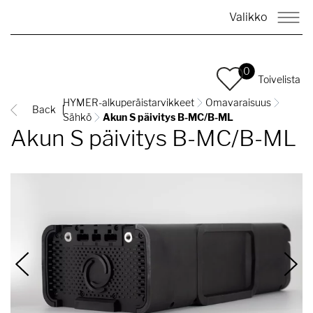
Valikko
0
Toivelista
HYMER-alkuperäistarvikkeet
Omavaraisuus
Back
Sähkö
Akun S päivitys B-MC/B-ML
Akun S päivitys B-MC/B-ML