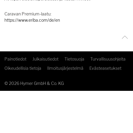
Caravan Premium-laatu:
https://www.eriba.com/de/en
Painotiedot
Julkaisutiedot
Tietosuoja
Turvallisuusohjeita
Oikeudellisia tietoja
Ilmoitusjärjestelmä
Evästeasetukset
© 2026 Hymer GmbH & Co. KG