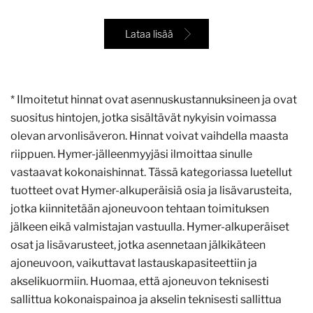
Lataa lisää
* Ilmoitetut hinnat ovat asennuskustannuksineen ja ovat
suositus hintojen, jotka sisältävät nykyisin voimassa
olevan arvonlisäveron. Hinnat voivat vaihdella maasta
riippuen. Hymer-jälleenmyyjäsi ilmoittaa sinulle
vastaavat kokonaishinnat. Tässä kategoriassa luetellut
tuotteet ovat Hymer-alkuperäisiä osia ja lisävarusteita,
jotka kiinnitetään ajoneuvoon tehtaan toimituksen
jälkeen eikä valmistajan vastuulla. Hymer-alkuperäiset
osat ja lisävarusteet, jotka asennetaan jälkikäteen
ajoneuvoon, vaikuttavat lastauskapasiteettiin ja
akselikuormiin. Huomaa, että ajoneuvon teknisesti
sallittua kokonaispainoa ja akselin teknisesti sallittua