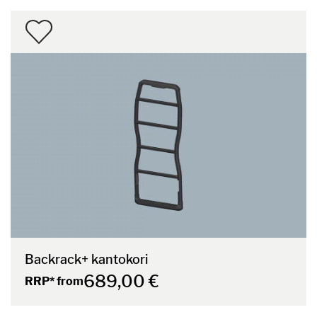
Backrack+ kantokori
689,00 €
RRP* from