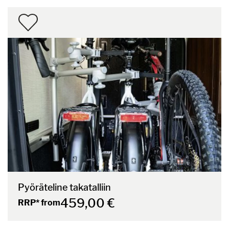
Pyöräteline takatalliin
459,00 €
RRP* from