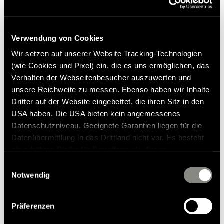
Verwendung von Cookies
Wir setzen auf unserer Website Tracking-Technologien
(wie Cookies und Pixel) ein, die es uns ermöglichen, das
Verhalten der Webseitenbesucher auszuwerten und
unsere Reichweite zu messen. Ebenso haben wir Inhalte
Dritter auf der Website eingebettet, die ihren Sitz in den
USA haben. Die USA bieten kein angemessenes
Datenschutzniveau. Geeignete Garantien liegen für die
Datenübermittlung in das Drittland nicht vor. Es besteht
ein erhöhtes Risiko für Betroffene, da diesen
möglicherweise keine Rechtsbehelfsmöglichkeiten
Einwilligungsauswahl
zustehen. Eingesetzte Dienstleister können Daten für
Notwendig
Akku S päivitys Grand Canyon S 700
eigene Zwecke verarbeiten und mit anderen Daten
1.609,00 €
RRP* from
zusammenführen. Weitere Informationen finden Sie in
Präferenzen
unserer
Datenschutzerklärung
. Akzeptieren Sie oder
wählen Sie einzelne Cookies/Dienste in den