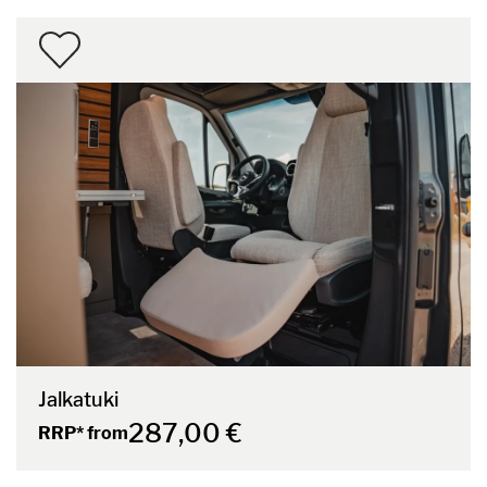
Jalkatuki
287,00 €
RRP* from