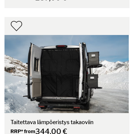
Taitettava lämpöeristys takaoviin
344,00 €
RRP* from