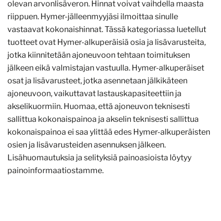
olevan arvonlisäveron. Hinnat voivat vaihdella maasta
riippuen. Hymer-jälleenmyyjäsi ilmoittaa sinulle
vastaavat kokonaishinnat. Tässä kategoriassa luetellut
tuotteet ovat Hymer-alkuperäisiä osia ja lisävarusteita,
jotka kiinnitetään ajoneuvoon tehtaan toimituksen
jälkeen eikä valmistajan vastuulla. Hymer-alkuperäiset
osat ja lisävarusteet, jotka asennetaan jälkikäteen
ajoneuvoon, vaikuttavat lastauskapasiteettiin ja
akselikuormiin. Huomaa, että ajoneuvon teknisesti
sallittua kokonaispainoa ja akselin teknisesti sallittua
kokonaispainoa ei saa ylittää edes Hymer-alkuperäisten
osien ja lisävarusteiden asennuksen jälkeen.
Lisähuomautuksia ja selityksiä painoasioista löytyy
painoinformaatiostamme.