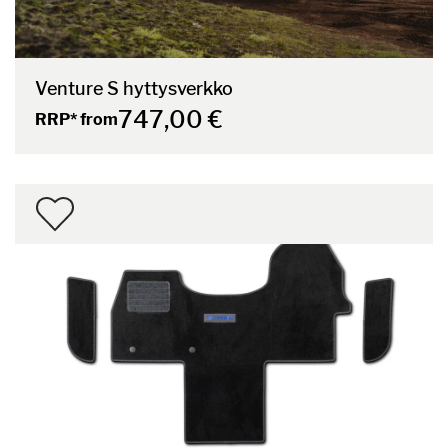
Venture S hyttysverkko
747,00 €
RRP* from