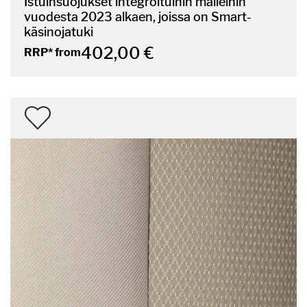
Istuinsuojukset integroituihin malleihin
vuodesta 2023 alkaen, joissa on Smart-
käsinojatuki
402,00 €
RRP* from