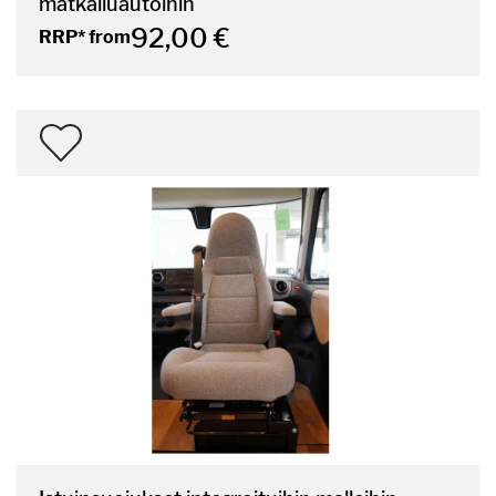
matkailuautoihin
92,00 €
RRP* from