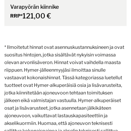
Varapyörän kiinnike
121,00 €
RRP*
* Ilmoitetut hinnat ovat asennuskustannuksineen ja ovat
suositus hintojen, jotka sisältävät nykyisin voimassa
olevan arvonlisäveron. Hinnat voivat vaihdella maasta
riippuen. Hymer-jälleenmyyjäsi ilmoittaa sinulle
vastaavat kokonaishinnat. Tässä kategoriassa luetellut
tuotteet ovat Hymer-alkuperäisiä osia ja lisävarusteita,
jotka kiinnitetään ajoneuvoon tehtaan toimituksen
jälkeen eikä valmistajan vastuulla. Hymer-alkuperäiset
osat ja lisävarusteet, jotka asennetaan jälkikäteen
ajoneuvoon, vaikuttavat lastauskapasiteettiin ja
akselikuormiin. Huomaa, että ajoneuvon teknisesti
sallittua kokonaispainoa ja akselin teknisesti sallittua