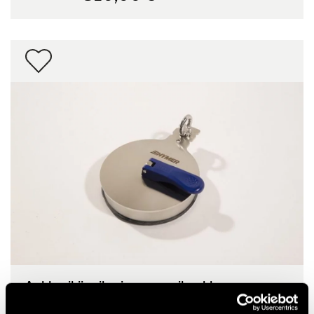
Ankkurikiinnike, jossa on silmukka
86,00 €
RRP*