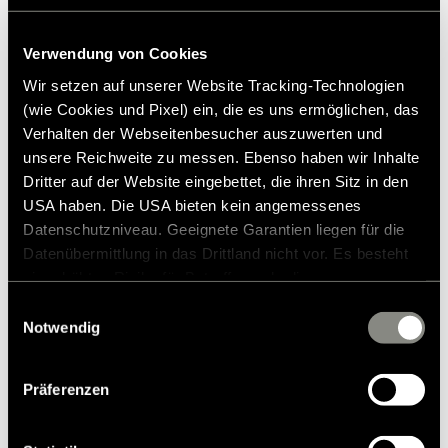
Verwendung von Cookies
Wir setzen auf unserer Website Tracking-Technologien
(wie Cookies und Pixel) ein, die es uns ermöglichen, das
Verhalten der Webseitenbesucher auszuwerten und
unsere Reichweite zu messen. Ebenso haben wir Inhalte
Dritter auf der Website eingebettet, die ihren Sitz in den
USA haben. Die USA bieten kein angemessenes
Datenschutzniveau. Geeignete Garantien liegen für die
Datenübermittlung in das Drittland nicht vor. Es besteht
ein erhöhtes Risiko für Betroffene, da diesen
möglicherweise keine Rechtsbehelfsmöglichkeiten
Einwilligungsauswahl
zustehen. Eingesetzte Dienstleister können Daten für
Notwendig
eigene Zwecke verarbeiten und mit anderen Daten
zusammenführen. Weitere Informationen finden Sie in
Präferenzen
unserer
Datenschutzerklärung
. Akzeptieren Sie oder
Koiran hihna flex & hihna
wählen Sie einzelne Cookies/Dienste in den
21,00 €
RRP*
Einstellungen aus, erteilen Sie uns Ihre Einwilligung zur