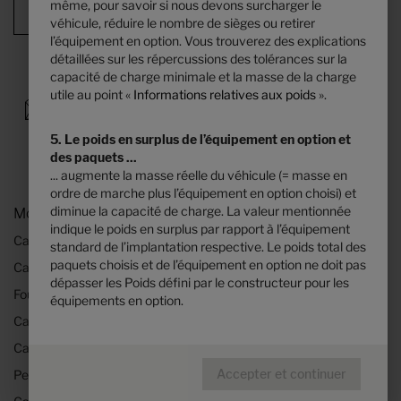
même, pour savoir si nous devons surcharger le
Résumé de la configuration
véhicule, réduire le nombre de sièges ou retirer
l’équipement en option. Vous trouverez des explications
détaillées sur les répercussions des tolérances sur la
capacité de charge minimale et la masse de la charge
utile au point «
Informations relatives aux poids
».
5. Le poids en surplus de l’équipement en option et
des paquets ...
... augmente la masse réelle du véhicule (= masse en
ordre de marche plus l’équipement en option choisi) et
diminue la capacité de charge. La valeur mentionnée
Modèles & Technologies
indique le poids en surplus par rapport à l’équipement
Camping-cars
standard de l’implantation respective. Le poids total des
paquets choisis et de l’équipement en option ne doit pas
Camping-cars HYMER sur base Mercedes
dépasser les Poids défini par le constructeur pour les
Fourgons aménagés
équipements en option.
Camping-cars profilés
Camping-cars intégraux
Accepter et continuer
Petits camping-cars