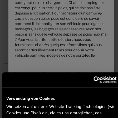
125 125,– €
2 - 5
configuration et le chargement. Chaque camping-car
A partir de
Couchages
est conçu pour un certain poids, qui ne doit pas être
dépassé à l’utilisation. Pour l’acheteur d’un camping-
7,39 m
3500 kg
car, la question qui se pose est donc celle de savoir
Longueur
Masse en charge maximale techniquement
comment il doit configurer son véhicule pour loger les
admissible
*
passagers, les bagages et les accessoires selon ses
besoins sans que le véhicule dépasse ce poids maximal
? Pour vous faciliter cette décision, nous vous
Sélectionner ce modèle
fournissons ci-après quelques informations qui vous
seront particulièrement utiles pour choisir votre
véhicule parmi les modèles de notre portefeuille :
1. La masse en charge maximale techniquement
admissible ...
a)
Prix recommandés, sans engagement, basés sur les tarifs valables pour
... est une valeur déterminée par le fabricant que le
la France métropolitaine. Les prix dans d'autres pays peuvent différer en
véhicule ne doit pas dépasser. Hymer définit une limite
raison de la devise, de la TVA, des taxes et des droits d'importation
supérieure pour le véhicule par rapport à l’implantation,
propres à chaque pays. Par conséquent, veuillez contacter votre
Verwendung von Cookies
concessionnaire agréé pour connaître les prix en vigueur dans votre
cette limite pouvant varier d’une implantation à l’autre
pays.
(par ex. 3 500 kg, 4 400 kg). Vous trouverez
Wir setzen auf unserer Website Tracking-Technologien (wie
l’indication correspondante pour chaque implantation
* En ce qui concerne la masse en ordre de marche indiquée, il s’agit d’une
Cookies und Pixel) ein, die es uns ermöglichen, das
dans les caractéristiques techniques.
valeur standard définie dans la procédure de réception par type. En