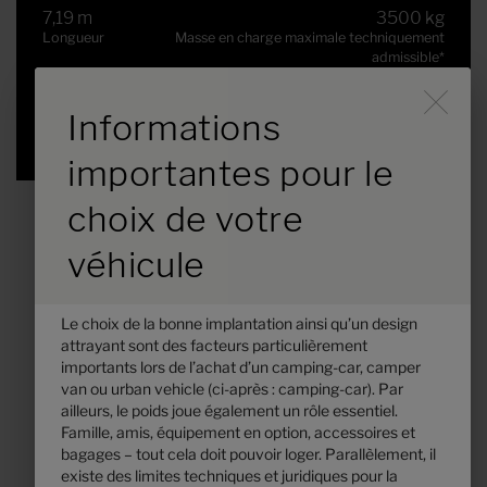
7,19 m
3500 kg
Longueur
Masse en charge maximale techniquement
admissible
*
Durch Scrolling wird der B
Informations
Modèle sélectionné
importantes pour le
choix de votre
véhicule
Le choix de la bonne implantation ainsi qu’un design
attrayant sont des facteurs particulièrement
importants lors de l’achat d’un camping-car, camper
van ou urban vehicle (ci-après : camping-car). Par
ailleurs, le poids joue également un rôle essentiel.
Famille, amis, équipement en option, accessoires et
Hymer B-MC T 680
bagages – tout cela doit pouvoir loger. Parallèlement, il
existe des limites techniques et juridiques pour la