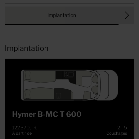
Implantation
Implantation
Hymer B-MC T 600
122 370,– €
2 - 5
A partir de
Couchages