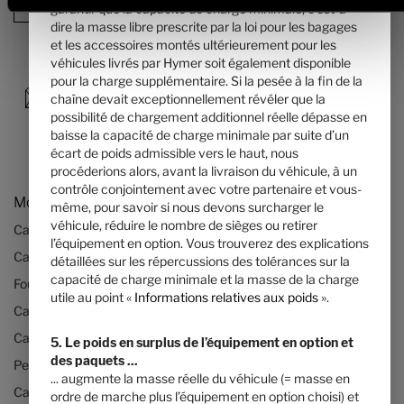
Résumé de la configuration
garantir que la capacité de charge minimale, c’est-à-
dire la masse libre prescrite par la loi pour les bagages
et les accessoires montés ultérieurement pour les
véhicules livrés par Hymer soit également disponible
pour la charge supplémentaire. Si la pesée à la fin de la
chaîne devait exceptionnellement révéler que la
possibilité de chargement additionnel réelle dépasse en
baisse la capacité de charge minimale par suite d’un
écart de poids admissible vers le haut, nous
procéderions alors, avant la livraison du véhicule, à un
contrôle conjointement avec votre partenaire et vous-
Modèles & Technologies
même, pour savoir si nous devons surcharger le
véhicule, réduire le nombre de sièges ou retirer
Camping-cars
l’équipement en option. Vous trouverez des explications
Camping-cars HYMER sur base Mercedes
détaillées sur les répercussions des tolérances sur la
capacité de charge minimale et la masse de la charge
Fourgons aménagés
utile au point «
Informations relatives aux poids
».
Camping-cars profilés
Camping-cars intégraux
5. Le poids en surplus de l’équipement en option et
des paquets ...
Petits camping-cars
... augmente la masse réelle du véhicule (= masse en
Camping car jusqu’à 3,5 tonnes
ordre de marche plus l’équipement en option choisi) et