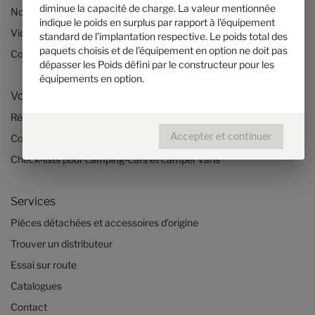
diminue la capacité de charge. La valeur mentionnée
Nos technologies
indique le poids en surplus par rapport à l’équipement
Vidéos Quickstart sur les camping-cars HYMER
standard de l’implantation respective. Le poids total des
paquets choisis et de l’équipement en option ne doit pas
Configurateur camping-car et fourgon aménagé
dépasser les Poids défini par le constructeur pour les
équipements en option.
Voyages & expériences
Récits de voyage
Accepter et continuer
Conseils voyage
Check-lists pour camping-cars et camper vans
Services
Pièces détachées et accessoires d’origine
Trouver un distributeur
Essai sur route
Catalogues
Contact