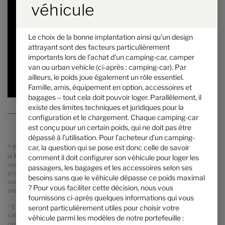
véhicule
A partir de
Couchages
6,97 m
4100 kg
Longueur
Masse en charge maximale techniquement
Le choix de la bonne implantation ainsi qu’un design
admissible
*
attrayant sont des facteurs particulièrement
importants lors de l’achat d’un camping-car, camper
van ou urban vehicle (ci-après : camping-car). Par
Modèle sélectionné
ailleurs, le poids joue également un rôle essentiel.
Famille, amis, équipement en option, accessoires et
bagages – tout cela doit pouvoir loger. Parallèlement, il
existe des limites techniques et juridiques pour la
configuration et le chargement. Chaque camping-car
est conçu pour un certain poids, qui ne doit pas être
dépassé à l’utilisation. Pour l’acheteur d’un camping-
a)
car, la question qui se pose est donc celle de savoir
Prix recommandés, sans engagement, basés sur les tarifs valables pour
la France métropolitaine. Les prix dans d'autres pays peuvent différer en
comment il doit configurer son véhicule pour loger les
raison de la devise, de la TVA, des taxes et des droits d'importation
passagers, les bagages et les accessoires selon ses
propres à chaque pays. Par conséquent, veuillez contacter votre
besoins sans que le véhicule dépasse ce poids maximal
concessionnaire agréé pour connaître les prix en vigueur dans votre
? Pour vous faciliter cette décision, nous vous
pays.
fournissons ci-après quelques informations qui vous
* En ce qui concerne la masse en ordre de marche indiquée, il s’agit d’une
seront particulièrement utiles pour choisir votre
valeur standard définie dans la procédure de réception par type. En
véhicule parmi les modèles de notre portefeuille :
raison des tolérances de fabrication, la masse en ordre de marche